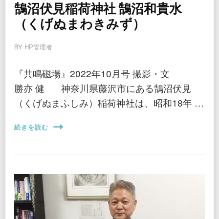
鵠沼伏見稲荷神社 鵠沼和貴水
（くげぬまわきみず）
BY
HP管理者
『共鳴磁場』2022年10月号 撮影・文
勝亦 健 神奈川県藤沢市にある鵠沼伏見
（くげぬまふしみ）稲荷神社は、昭和18年 …
続きを読む