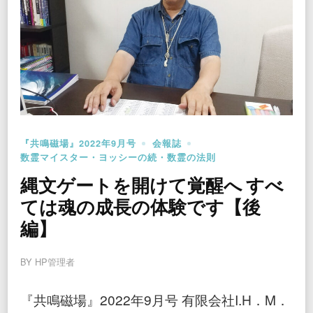
『共鳴磁場』2022年9月号
会報誌
数霊マイスター・ヨッシーの続・数霊の法則
縄文ゲートを開けて覚醒へ すべ
ては魂の成長の体験です【後
編】
BY
HP管理者
『共鳴磁場』2022年9月号 有限会社I.H．M．