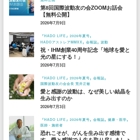
第8回国際波動友の会ZOOMお話会
【無料公開】
2026年7月9日
『HADO LIFE』2026年夏号
HADOアストレアMMXX
会報誌
波動
祝・IHM創業40周年記念「地球を愛と
光の星にする！」
2026年7月3日
『HADO LIFE』2026年夏号
会報誌
国際波動友の会会長 荒井正敏
愛と感謝の波動は、なぜ美しい結晶を
生み出すのか
2026年7月3日
『HADO LIFE』2026年夏号
会報誌
健康・医学
医師・施術者
恐れこそが、がんを生み出す感情で
す。愛と感謝で人生を取り戻しましょ