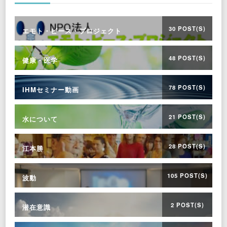
30 POST(S)
エモト・ピース・プロジェクト
48 POST(S)
健康・医学
78 POST(S)
IHMセミナー動画
21 POST(S)
水について
28 POST(S)
江本勝
105 POST(S)
波動
2 POST(S)
潜在意識