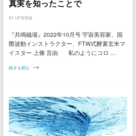
真実を知ったことで
BY
HP管理者
『共鳴磁場』2022年10月号 宇宙美容家、国
際波動インストラクター、FTW式酵素玄米マ
イスター 上條 言由 私のようにコロ …
続きを読む