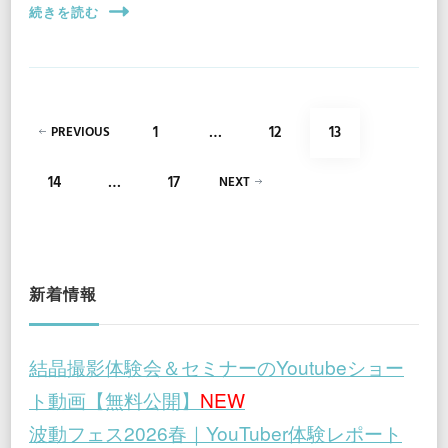
続きを読む
投
PAGE
PAGE
PAGE
1
…
12
13
PREVIOUS
稿
PAGE
PAGE
14
…
17
NEXT
の
ペ
ー
新着情報
ジ
結晶撮影体験会＆セミナーのYoutubeショー
送
ト動画【無料公開】
NEW
り
波動フェス2026春｜YouTuber体験レポート