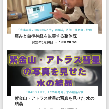
『共鳴磁場』2023年5月号
会報誌
医師・施術者
波動
痛みと自律神経を改善する整体院
1930 VIEWS
2023年5月26日
『HADO LIFE』2025年冬号
水の結晶写真
紫金山・アトラス彗星の写真を見せた 水の
結晶