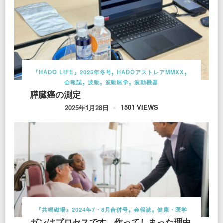
『HADO LIFE』2025年冬号
HADOアストレアMMXX
会報誌
波動
波動医学
波動機器
膵臓癌の測定
1501 VIEWS
2025年1月28日
『共鳴磁場』2024年7・8月合併号
会報誌
健康・医学
ガンはプロセスです。作ってしまった理由