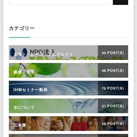
for
Something?
カテゴリー
30 POST(S)
エモト・ピース・プロジェクト
48 POST(S)
健康・医学
78 POST(S)
IHMセミナー動画
21 POST(S)
水について
28 POST(S)
江本勝