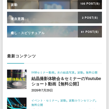
105 POST(S)
波動
2 POST(S)
潜在意識
81 POST(S)
癒し・スピリチュアル
最新コンテンツ
IHMセミナー動画
水の結晶写真
波動
無料公開
結晶撮影体験会＆セミナーのYoutube
ショート動画【無料公開】
2026年7月29日
イベント・セミナー
波動
波動カウンセリング
無料公開