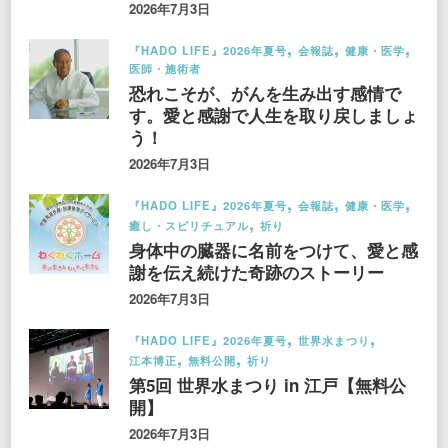
2026年7月3日
『HADO LIFE』2026年夏号
会報誌
健康・医学
医師・施術者
恐れこそが、がんを生み出す感情で
す。愛と感謝で人生を取り戻しましょ
う！
2026年7月3日
『HADO LIFE』2026年夏号
会報誌
健康・医学
癒し・スピリチュアル
祈り
身体中の臓器に名前をつけて、愛と感
謝を伝え続けた奇跡のストーリー
2026年7月3日
『HADO LIFE』2026年夏号
世界水まつり
江本博正
無料公開
祈り
第5回 世界水まつり in 江戸【無料公
開】
2026年7月3日