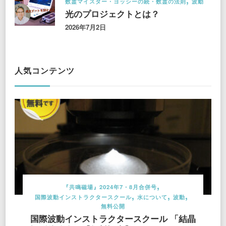
数霊マイスター・ヨッシーの続・数霊の法則
波動
光のプロジェクトとは？
2026年7月2日
人気コンテンツ
『共鳴磁場』2024年7・8月合併号
国際波動インストラクタースクール
水について
波動
無料公開
国際波動インストラクタースクール 「結晶