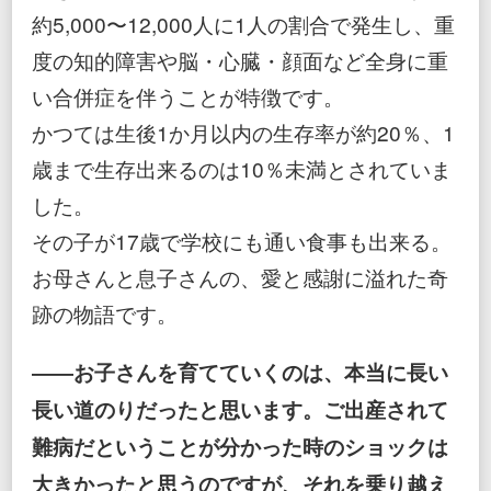
え
約5,000〜12,000人に1人の割合で発生し、重
続
け
度の知的障害や脳・心臓・顔面など全身に重
た
い合併症を伴うことが特徴です。
奇
跡
かつては生後1か月以内の生存率が約20％、1
の
ス
歳まで生存出来るのは10％未満とされていま
ト
ー
した。
リ
その子が17歳で学校にも通い食事も出来る。
ー
お母さんと息子さんの、愛と感謝に溢れた奇
跡の物語です。
――お子さんを育てていくのは、本当に長い
長い道のりだったと思います。ご出産されて
難病だということが分かった時のショックは
大きかったと思うのですが、それを乗り越え