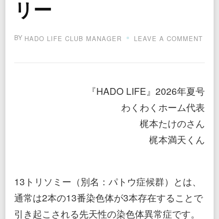
リー
BY
ON
HADO LIFE CLUB MANAGER
LEAVE A COMMENT
身
体
中
の
臓
『HADO LIFE』2026年夏号
器
に
わくわくホーム代表
名
梶本たけのさん
前
を
梶本満天くん
つ
け
て、
愛
と
13トリソミー（別名：パトウ症候群）とは、
感
通常は2本の13番染色体が3本存在することで
謝
を
引き起こされる先天性の染色体異常症です。
伝