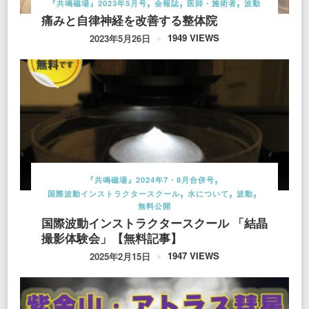
『共鳴磁場』2023年5月号
会報誌
医師・施術者
波動
痛みと自律神経を改善する整体院
1949 VIEWS
2023年5月26日
『共鳴磁場』2024年7・8月合併号
国際波動インストラクタースクール
水について
波動
無料公開
国際波動インストラクタースクール 「結晶
撮影体験会」【無料記事】
1947 VIEWS
2025年2月15日