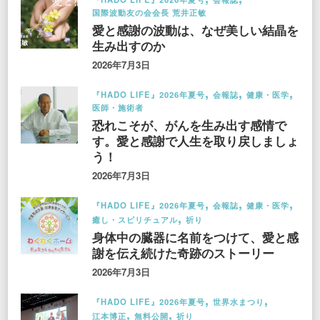
国際波動友の会会長 荒井正敏
愛と感謝の波動は、なぜ美しい結晶を
生み出すのか
2026年7月3日
『HADO LIFE』2026年夏号
会報誌
健康・医学
医師・施術者
恐れこそが、がんを生み出す感情で
す。愛と感謝で人生を取り戻しましょ
う！
2026年7月3日
『HADO LIFE』2026年夏号
会報誌
健康・医学
癒し・スピリチュアル
祈り
身体中の臓器に名前をつけて、愛と感
謝を伝え続けた奇跡のストーリー
2026年7月3日
『HADO LIFE』2026年夏号
世界水まつり
江本博正
無料公開
祈り