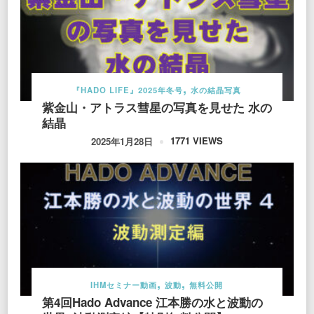
『HADO LIFE』2025年冬号
水の結晶写真
紫金山・アトラス彗星の写真を見せた 水の
結晶
1771 VIEWS
2025年1月28日
IHMセミナー動画
波動
無料公開
第4回Hado Advance 江本勝の水と波動の