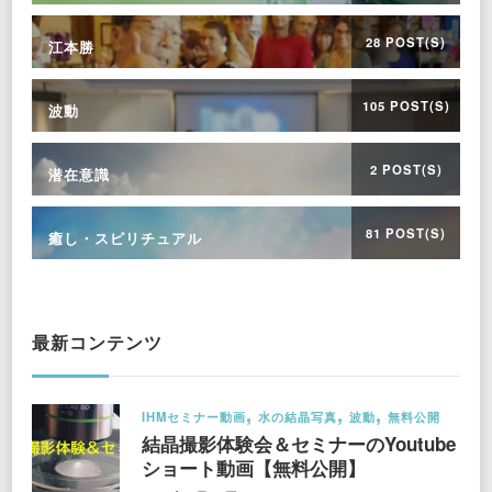
28 POST(S)
江本勝
105 POST(S)
波動
2 POST(S)
潜在意識
81 POST(S)
癒し・スピリチュアル
最新コンテンツ
IHMセミナー動画
水の結晶写真
波動
無料公開
結晶撮影体験会＆セミナーのYoutube
ショート動画【無料公開】