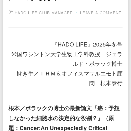
BY
ON
HADO LIFE CLUB MANAGER
LEAVE A COMMENT
『第
４
の
水
の
『HADO LIFE』2025年冬号
相』
と
米国ワシントン大学生物工学科教授 ジェラ
癌
ルド・ポラック博士
の
関
聞き手／ＩＨＭ＆オフィスマサルエモト顧
係
に
問 根本泰行
つ
い
て
根本／ポラックの博士の最新論文「癌：予想
しなかった細胞水の決定的な役割？」（原
題：Cancer:An Unexpectedly Critical