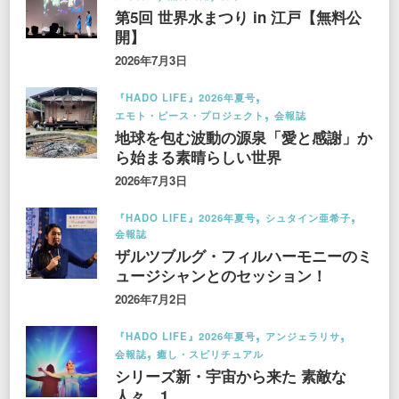
第5回 世界水まつり in 江戸【無料公
開】
2026年7月3日
『HADO LIFE』2026年夏号
エモト・ピース・プロジェクト
会報誌
地球を包む波動の源泉「愛と感謝」か
ら始まる素晴らしい世界
2026年7月3日
『HADO LIFE』2026年夏号
シュタイン亜希子
会報誌
ザルツブルグ・フィルハーモニーのミ
ュージシャンとのセッション！
2026年7月2日
『HADO LIFE』2026年夏号
アンジェラリサ
会報誌
癒し・スピリチュアル
シリーズ新・宇宙から来た 素敵な
人々…1