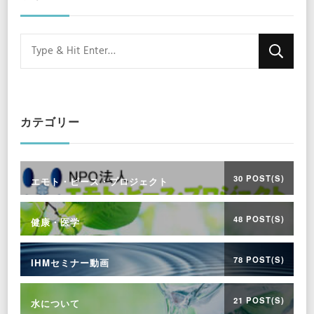
Looking
for
Something?
カテゴリー
30 POST(S)
エモト・ピース・プロジェクト
48 POST(S)
健康・医学
78 POST(S)
IHMセミナー動画
21 POST(S)
水について