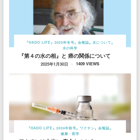
『HADO LIFE』2025年冬号
会報誌
水について
水の科学
『第４の水の相』と 癌の関係について
1409 VIEWS
2025年1月30日
『HADO LIFE』2024年秋号
ワクチン
会報誌
健康・医学