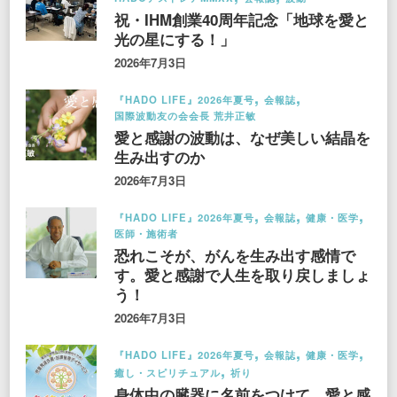
祝・IHM創業40周年記念「地球を愛と
光の星にする！」
2026年7月3日
『HADO LIFE』2026年夏号
会報誌
国際波動友の会会長 荒井正敏
愛と感謝の波動は、なぜ美しい結晶を
生み出すのか
2026年7月3日
『HADO LIFE』2026年夏号
会報誌
健康・医学
医師・施術者
恐れこそが、がんを生み出す感情で
す。愛と感謝で人生を取り戻しましょ
う！
2026年7月3日
『HADO LIFE』2026年夏号
会報誌
健康・医学
癒し・スピリチュアル
祈り
身体中の臓器に名前をつけて、愛と感