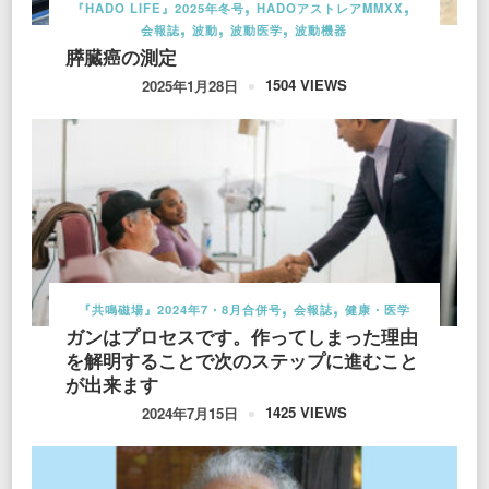
『HADO LIFE』2025年冬号
HADOアストレアMMXX
会報誌
波動
波動医学
波動機器
膵臓癌の測定
1504 VIEWS
2025年1月28日
『共鳴磁場』2024年7・8月合併号
会報誌
健康・医学
ガンはプロセスです。作ってしまった理由
を解明することで次のステップに進むこと
が出来ます
1425 VIEWS
2024年7月15日