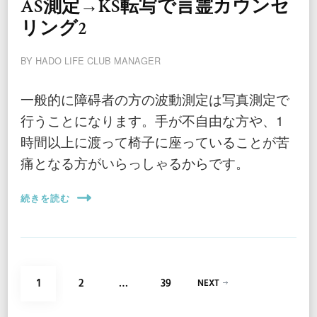
AS測定→KS転写で言霊カウンセ
リング2
BY
HADO LIFE CLUB MANAGER
一般的に障碍者の方の波動測定は写真測定で
行うことになります。手が不自由な方や、1
時間以上に渡って椅子に座っていることが苦
痛となる方がいらっしゃるからです。
続きを読む
投
PAGE
PAGE
PAGE
1
2
…
39
NEXT
稿