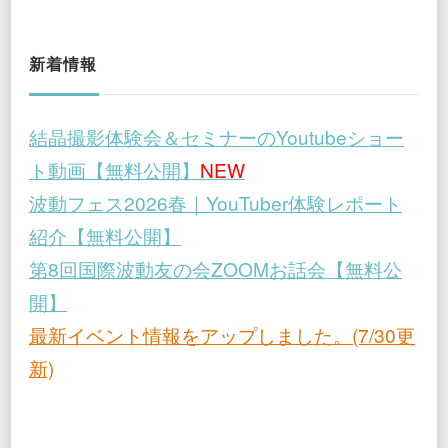
の
ペ
新着情報
ー
結晶撮影体験会＆セミナーのYoutubeショー
ジ
ト動画【無料公開】
NEW
送
波動フェス2026春｜YouTuber体験レポート
紹介【無料公開】
り
第8回国際波動友の会ZOOMお話会【無料公
開】
最新イベント情報をアップしました。(7/30更
新)