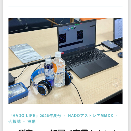
『HADO LIFE』2026年夏号
HADOアストレアMMXX
会報誌
波動