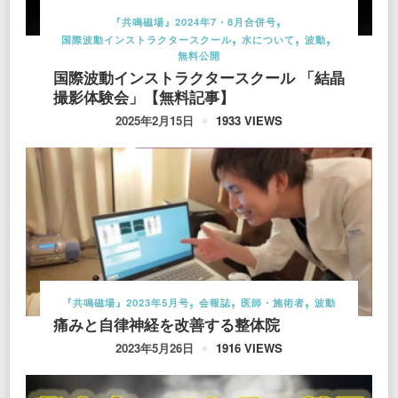
『共鳴磁場』2024年7・8月合併号
国際波動インストラクタースクール
水について
波動
無料公開
国際波動インストラクタースクール 「結晶
撮影体験会」【無料記事】
1933 VIEWS
2025年2月15日
『共鳴磁場』2023年5月号
会報誌
医師・施術者
波動
痛みと自律神経を改善する整体院
1916 VIEWS
2023年5月26日