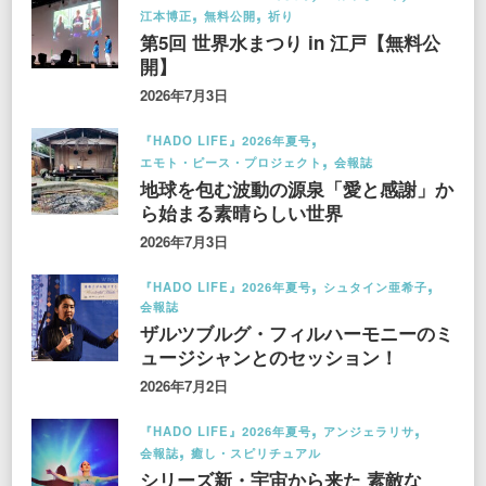
江本博正
無料公開
祈り
第5回 世界水まつり in 江戸【無料公
開】
2026年7月3日
『HADO LIFE』2026年夏号
エモト・ピース・プロジェクト
会報誌
地球を包む波動の源泉「愛と感謝」か
ら始まる素晴らしい世界
2026年7月3日
『HADO LIFE』2026年夏号
シュタイン亜希子
会報誌
ザルツブルグ・フィルハーモニーのミ
ュージシャンとのセッション！
2026年7月2日
『HADO LIFE』2026年夏号
アンジェラリサ
会報誌
癒し・スピリチュアル
シリーズ新・宇宙から来た 素敵な