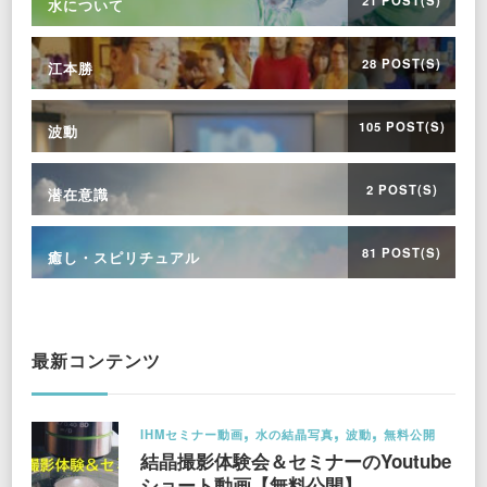
21 POST(S)
水について
28 POST(S)
江本勝
105 POST(S)
波動
2 POST(S)
潜在意識
81 POST(S)
癒し・スピリチュアル
最新コンテンツ
IHMセミナー動画
水の結晶写真
波動
無料公開
結晶撮影体験会＆セミナーのYoutube
ショート動画【無料公開】