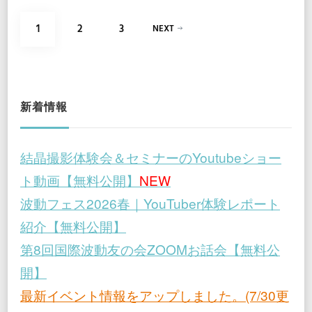
投
PAGE
PAGE
PAGE
1
2
3
NEXT
稿
の
ペ
新着情報
ー
結晶撮影体験会＆セミナーのYoutubeショー
ジ
ト動画【無料公開】
NEW
送
波動フェス2026春｜YouTuber体験レポート
紹介【無料公開】
り
第8回国際波動友の会ZOOMお話会【無料公
開】
最新イベント情報をアップしました。(7/30更