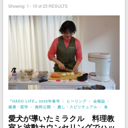
Showing: 1 - 10 of 23 RESULTS
『HADO LIFE』2026年春号
ヒーリング
会報誌
健康・医学
無料公開
癒し・スピリチュアル
食
愛犬が導いたミラクル 料理教
室と波動カウンセリングでハッ