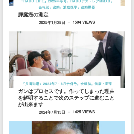
『HADO LIFE』2025年冬号
HADOアストレアMMXX
会報誌
波動
波動医学
波動機器
膵臓癌の測定
1504 VIEWS
2025年1月28日
『共鳴磁場』2024年7・8月合併号
会報誌
健康・医学
ガンはプロセスです。作ってしまった理由
を解明することで次のステップに進むこと
が出来ます
1425 VIEWS
2024年7月15日