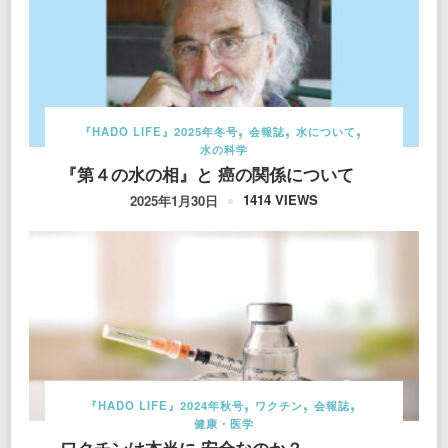
『HADO LIFE』2025年冬号
会報誌
水について
水の科学
『第４の水の相』と 癌の関係について
1414 VIEWS
2025年1月30日
『HADO LIFE』2024年秋号
ワクチン
会報誌
健康・医学
ワクチンは本当に 安全なのか？