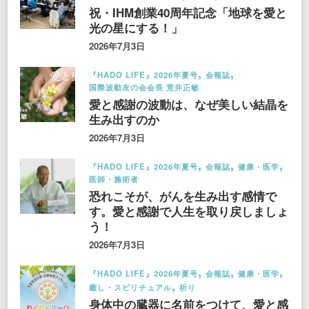
祝・IHM創業40周年記念「地球を愛と
光の星にする！」
2026年7月3日
『HADO LIFE』2026年夏号
会報誌
国際波動友の会会長 荒井正敏
愛と感謝の波動は、なぜ美しい結晶を
生み出すのか
2026年7月3日
『HADO LIFE』2026年夏号
会報誌
健康・医学
医師・施術者
恐れこそが、がんを生み出す感情で
す。愛と感謝で人生を取り戻しましょ
う！
2026年7月3日
『HADO LIFE』2026年夏号
会報誌
健康・医学
癒し・スピリチュアル
祈り
身体中の臓器に名前をつけて、愛と感