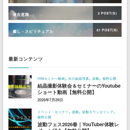
2 POST(S)
潜在意識
81 POST(S)
癒し・スピリチュアル
最新コンテンツ
IHMセミナー動画
水の結晶写真
波動
無料公開
結晶撮影体験会＆セミナーのYoutube
ショート動画【無料公開】
2026年7月29日
イベント・セミナー
波動
波動カウンセリング
無料公開
波動フェス2026春｜YouTuber体験レ