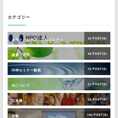
Something?
カテゴリー
30 POST(S)
エモト・ピース・プロジェクト
48 POST(S)
健康・医学
78 POST(S)
IHMセミナー動画
21 POST(S)
水について
28 POST(S)
江本勝
105 POST(S)
波動