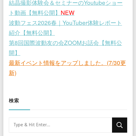
結晶撮影体験会＆セミナーのYoutubeショー
ト動画【無料公開】
NEW
波動フェス2026春｜YouTuber体験レポート
紹介【無料公開】
第8回国際波動友の会ZOOMお話会【無料公
開】
最新イベント情報をアップしました。(7/30更
新)
検索
Looking
for