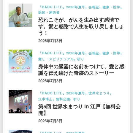
『HADO LIFE』2026年夏号
会報誌
健康・医学
医師・施術者
恐れこそが、がんを生み出す感情で
す。愛と感謝で人生を取り戻しましょ
う！
2026年7月3日
『HADO LIFE』2026年夏号
会報誌
健康・医学
癒し・スピリチュアル
祈り
身体中の臓器に名前をつけて、愛と感
謝を伝え続けた奇跡のストーリー
2026年7月3日
『HADO LIFE』2026年夏号
世界水まつり
江本博正
無料公開
祈り
第5回 世界水まつり in 江戸【無料公
開】
2026年7月3日