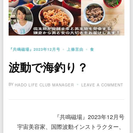
『共鳴磁場』2023年12月号
上條言由
食
波動で海釣り？
BY
ON
HADO LIFE CLUB MANAGER
LEAVE A COMMENT
波
動
で
海
釣
『共鳴磁場』2023年12月号
り？
宇宙美容家、国際波動インストラクター、