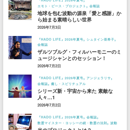
『HADO LIFE』2026年夏号
エモト・ピース・プロジェクト
会報誌
地球を包む波動の源泉「愛と感謝」か
ら始まる素晴らしい世界
2026年7月3日
『HADO LIFE』2026年夏号
シュタイン亜希子
会報誌
ザルツブルグ・フィルハーモニーのミ
ュージシャンとのセッション！
2026年7月2日
『HADO LIFE』2026年夏号
アンジェラリサ
会報誌
癒し・スピリチュアル
シリーズ新・宇宙から来た 素敵な
人々…1
2026年7月2日
『HADO LIFE』2026年夏号
会報誌
数霊マイスター・ヨッシーの続・数霊の法則
波動