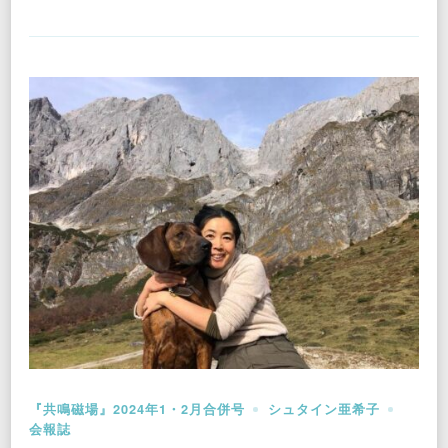
『共鳴磁場』2024年1・2月合併号
シュタイン亜希子
会報誌