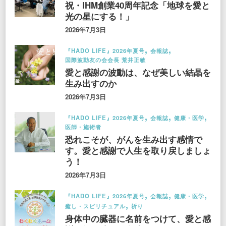
祝・IHM創業40周年記念「地球を愛と
光の星にする！」
2026年7月3日
『HADO LIFE』2026年夏号
会報誌
国際波動友の会会長 荒井正敏
愛と感謝の波動は、なぜ美しい結晶を
生み出すのか
2026年7月3日
『HADO LIFE』2026年夏号
会報誌
健康・医学
医師・施術者
恐れこそが、がんを生み出す感情で
す。愛と感謝で人生を取り戻しましょ
う！
2026年7月3日
『HADO LIFE』2026年夏号
会報誌
健康・医学
癒し・スピリチュアル
祈り
身体中の臓器に名前をつけて、愛と感