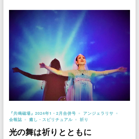
『共鳴磁場』2024年1・2月合併号
アンジェラリサ
会報誌
癒し・スピリチュアル
祈り
光の舞は祈りとともに