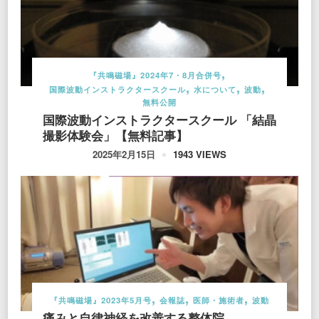
『共鳴磁場』2024年7・8月合併号
国際波動インストラクタースクール
水について
波動
無料公開
国際波動インストラクタースクール 「結晶
撮影体験会」【無料記事】
1943 VIEWS
2025年2月15日
『共鳴磁場』2023年5月号
会報誌
医師・施術者
波動
痛みと自律神経を改善する整体院