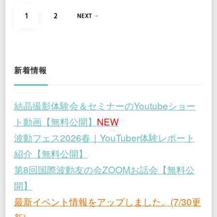
投
PAGE
PAGE
1
2
NEXT
稿
の
ペ
新着情報
ー
結晶撮影体験会＆セミナーのYoutubeショー
ジ
ト動画【無料公開】
NEW
送
波動フェス2026春｜YouTuber体験レポート
紹介【無料公開】
り
第8回国際波動友の会ZOOMお話会【無料公
開】
最新イベント情報をアップしました。(7/30更