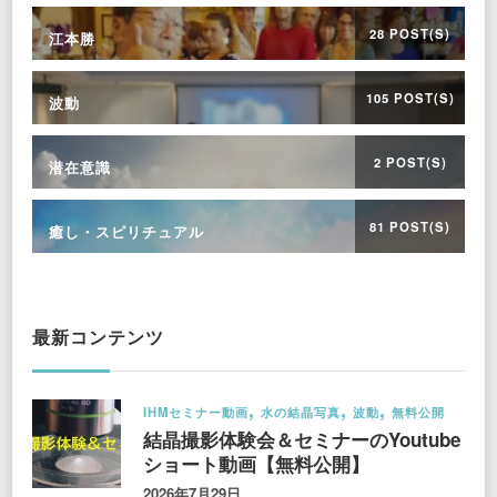
28 POST(S)
江本勝
105 POST(S)
波動
2 POST(S)
潜在意識
81 POST(S)
癒し・スピリチュアル
最新コンテンツ
IHMセミナー動画
水の結晶写真
波動
無料公開
結晶撮影体験会＆セミナーのYoutube
ショート動画【無料公開】
2026年7月29日