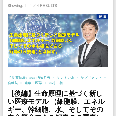
Showing: 1 - 4 of 4 RESULTS
『共鳴磁場』2024年6月号
キントン水
サプリメント
会報誌
健康・医学
木村一相
【後編】生命原理に基づく新し
い医療モデル （細胞膜、エネル
ギー、幹細胞、水、そしてその