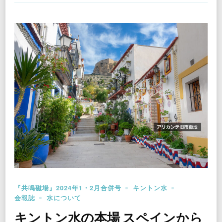
『共鳴磁場』2024年1・2月合併号
キントン水
会報誌
水について
キントン水の本場 スペインから