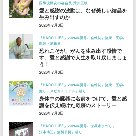
国際波動友の会会長 荒井正敏
愛と感謝の波動は、なぜ美しい結晶を
生み出すのか
2026年7月3日
『HADO LIFE』2026年夏号
会報誌
健康・医学
医師・施術者
恐れこそが、がんを生み出す感情で
す。愛と感謝で人生を取り戻しましょ
う！
2026年7月3日
『HADO LIFE』2026年夏号
会報誌
健康・医学
癒し・スピリチュアル
祈り
身体中の臓器に名前をつけて、愛と感
謝を伝え続けた奇跡のストーリー
2026年7月3日
『HADO LIFE』2026年夏号
世界水まつり
江本博正
無料公開
祈り