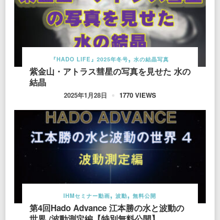
『HADO LIFE』2025年冬号
水の結晶写真
紫金山・アトラス彗星の写真を見せた 水の
結晶
1770 VIEWS
2025年1月28日
IHMセミナー動画
波動
無料公開
第4回Hado Advance 江本勝の水と波動の
世界 /波動測定編【特別無料公開】