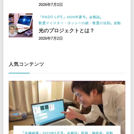
2026年7月2日
『HADO LIFE』2026年夏号
会報誌
数霊マイスター・ヨッシーの続・数霊の法則
波動
光のプロジェクトとは？
2026年7月2日
人気コンテンツ
『共鳴磁場』2023年5月号
会報誌
医師・施術者
波動