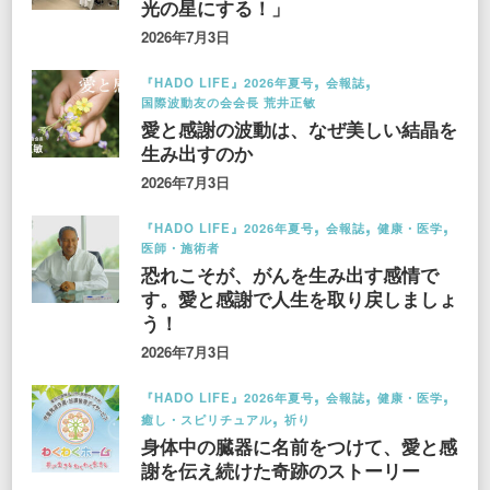
光の星にする！」
2026年7月3日
『HADO LIFE』2026年夏号
会報誌
国際波動友の会会長 荒井正敏
愛と感謝の波動は、なぜ美しい結晶を
生み出すのか
2026年7月3日
『HADO LIFE』2026年夏号
会報誌
健康・医学
医師・施術者
恐れこそが、がんを生み出す感情で
す。愛と感謝で人生を取り戻しましょ
う！
2026年7月3日
『HADO LIFE』2026年夏号
会報誌
健康・医学
癒し・スピリチュアル
祈り
身体中の臓器に名前をつけて、愛と感
謝を伝え続けた奇跡のストーリー