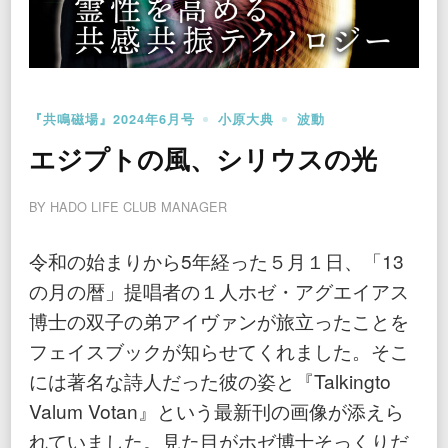
『共鳴磁場』2024年6月号
小原大典
波動
エジプトの風、シリウスの光
BY
HADO LIFE CLUB MANAGER
令和の始まりから5年経った５月１日、「13
の月の暦」提唱者の１人ホゼ・アグエイアス
博士の双子の弟アイヴァンが旅立ったことを
フェイスブックが知らせてくれました。そこ
には著名な詩人だった彼の姿と『Talkingto
Valum Votan』という最新刊の画像が添えら
れていました。見た目がホゼ博士そっくりだ