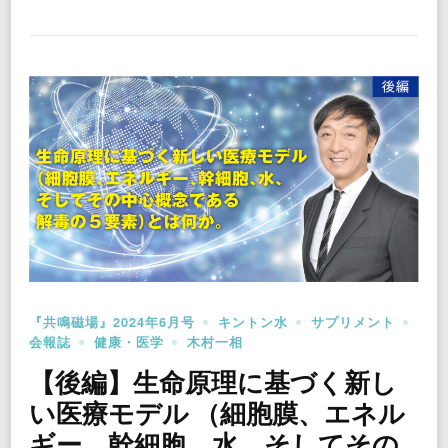
『共鳴磁場』2024年6月号
キントン水
サプリメント
会報誌
健康・医学
木村一相
【後編】生命原理に基づく新し
い医療モデル （細胞膜、エネル
ギー、幹細胞、水、そしてその