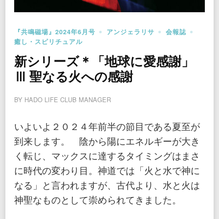
『共鳴磁場』2024年6月号
アンジェラリサ
会報誌
癒し・スピリチュアル
新シリーズ＊「地球に愛感謝」
Ⅲ 聖なる火への感謝
BY
HADO LIFE CLUB MANAGER
いよいよ２０２４年前半の節目である夏至が
到来します。 陰から陽にエネルギーが大き
く転じ、マックスに達するタイミングはまさ
に時代の変わり目。神道では「火と水で神に
なる」と言われますが、古代より、水と火は
神聖なものとして崇められてきました。