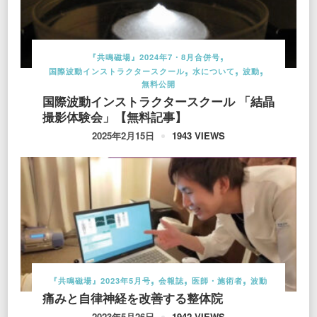
『共鳴磁場』2024年7・8月合併号
国際波動インストラクタースクール
水について
波動
無料公開
国際波動インストラクタースクール 「結晶
撮影体験会」【無料記事】
1943 VIEWS
2025年2月15日
『共鳴磁場』2023年5月号
会報誌
医師・施術者
波動
痛みと自律神経を改善する整体院
1942 VIEWS
2023年5月26日