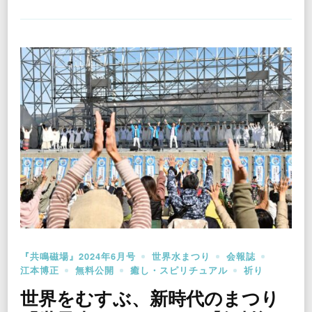
『共鳴磁場』2024年6月号
世界水まつり
会報誌
江本博正
無料公開
癒し・スピリチュアル
祈り
世界をむすぶ、新時代のまつり