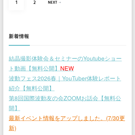
投
PAGE
PAGE
1
2
NEXT
稿
の
ペ
新着情報
ー
結晶撮影体験会＆セミナーのYoutubeショー
ジ
ト動画【無料公開】
NEW
送
波動フェス2026春｜YouTuber体験レポート
紹介【無料公開】
り
第8回国際波動友の会ZOOMお話会【無料公
開】
最新イベント情報をアップしました。(7/30更
新)