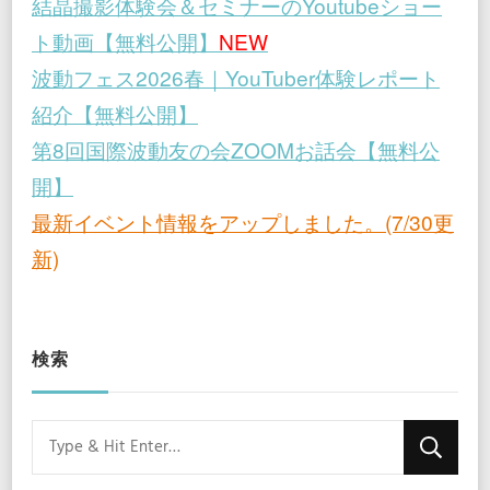
結晶撮影体験会＆セミナーのYoutubeショー
ト動画【無料公開】
NEW
波動フェス2026春｜YouTuber体験レポート
紹介【無料公開】
第8回国際波動友の会ZOOMお話会【無料公
開】
最新イベント情報をアップしました。(7/30更
新)
検索
Looking
for