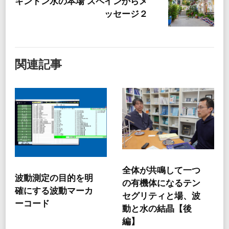
キントン水の本場 スペインからメ
ッセージ２
関連記事
全体が共鳴して一つ
波動測定の目的を明
の有機体になるテン
確にする波動マーカ
セグリティと場、波
ーコード
動と水の結晶【後
編】