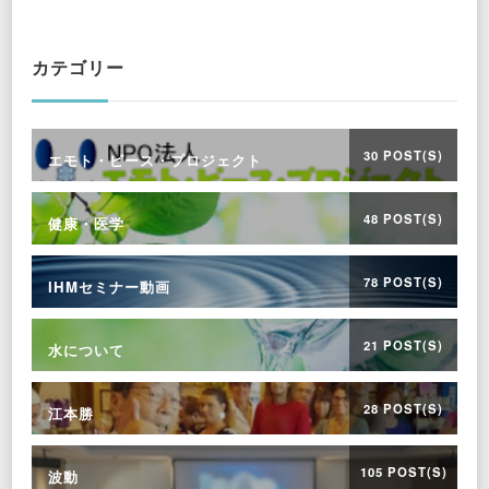
Something?
カテゴリー
30 POST(S)
エモト・ピース・プロジェクト
48 POST(S)
健康・医学
78 POST(S)
IHMセミナー動画
21 POST(S)
水について
28 POST(S)
江本勝
105 POST(S)
波動