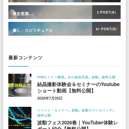
2 POST(S)
潜在意識
81 POST(S)
癒し・スピリチュアル
最新コンテンツ
IHMセミナー動画
水の結晶写真
波動
無料公開
結晶撮影体験会＆セミナーのYoutube
ショート動画【無料公開】
2026年7月29日
イベント・セミナー
波動
波動カウンセリング
無料公開
波動フェス2026春｜YouTuber体験レ
ポート紹介【無料公開】