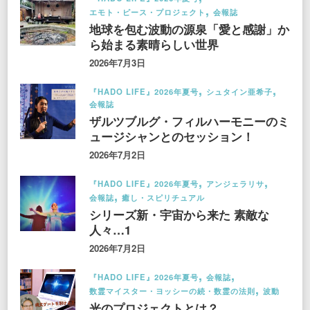
エモト・ピース・プロジェクト
会報誌
地球を包む波動の源泉「愛と感謝」か
ら始まる素晴らしい世界
2026年7月3日
『HADO LIFE』2026年夏号
シュタイン亜希子
会報誌
ザルツブルグ・フィルハーモニーのミ
ュージシャンとのセッション！
2026年7月2日
『HADO LIFE』2026年夏号
アンジェラリサ
会報誌
癒し・スピリチュアル
シリーズ新・宇宙から来た 素敵な
人々…1
2026年7月2日
『HADO LIFE』2026年夏号
会報誌
数霊マイスター・ヨッシーの続・数霊の法則
波動
光のプロジェクトとは？