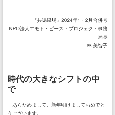
然
の
中
で
『共鳴磁場』2024年1・2月合併号
水
に
NPO法人エモト・ピース・プロジェクト事務
祈
局長
り、
価
林 美智子
値
観
を
共
有
す
る
時代の大きなシフトの中
で
あらためまして、新年明けましておめでと
うございます。