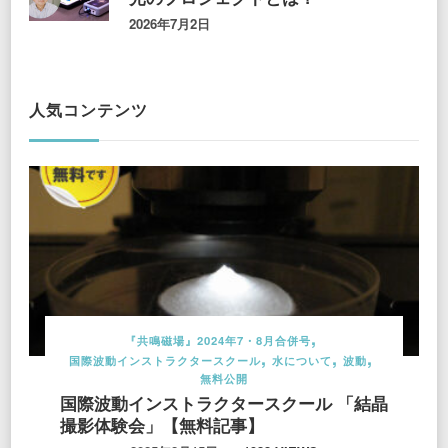
2026年7月2日
人気コンテンツ
『共鳴磁場』2024年7・8月合併号
国際波動インストラクタースクール
水について
波動
無料公開
国際波動インストラクタースクール 「結晶
撮影体験会」【無料記事】