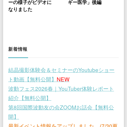
ーの様子がビデオに
ギー医学」後編
なりました
新着情報
結晶撮影体験会＆セミナーのYoutubeショー
ト動画【無料公開】
NEW
波動フェス2026春｜YouTuber体験レポート
紹介【無料公開】
第8回国際波動友の会ZOOMお話会【無料公
開】
最新イベント情報をアップしました。(7/30更