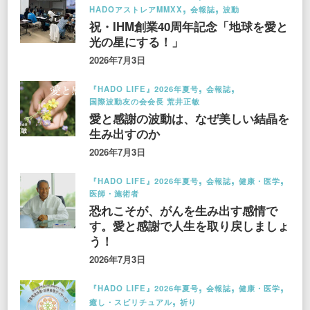
HADOアストレアMMXX
会報誌
波動
祝・IHM創業40周年記念「地球を愛と
光の星にする！」
2026年7月3日
『HADO LIFE』2026年夏号
会報誌
国際波動友の会会長 荒井正敏
愛と感謝の波動は、なぜ美しい結晶を
生み出すのか
2026年7月3日
『HADO LIFE』2026年夏号
会報誌
健康・医学
医師・施術者
恐れこそが、がんを生み出す感情で
す。愛と感謝で人生を取り戻しましょ
う！
2026年7月3日
『HADO LIFE』2026年夏号
会報誌
健康・医学
癒し・スピリチュアル
祈り