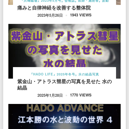
『共鳴磁場』2023年5月号
会報誌
医師・施術者
波動
痛みと自律神経を改善する整体院
1943 VIEWS
2023年5月26日
『HADO LIFE』2025年冬号
水の結晶写真
紫金山・アトラス彗星の写真を見せた 水の
結晶
1770 VIEWS
2025年1月28日