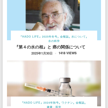
『HADO LIFE』2025年冬号
会報誌
水について
水の科学
『第４の水の相』と 癌の関係について
1418 VIEWS
2025年1月30日
『HADO LIFE』2024年秋号
ワクチン
会報誌
健康・医学