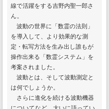
長
線で活躍をする吉野内聖一郎さ
の
体
ん。
験
で
波動の世界に「数霊の法則」
す
【後
を導入して、より効果的な測
編】
定・転写方法を生み出し誰もが
操作出来る「数霊システム」を
考案されました。
波動とは、そして波動測定と
は何でしょうか。
さらに進化を続ける波動機器
についてなど、大いに語ってい