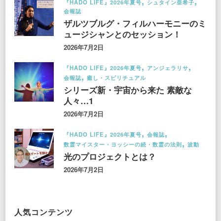
『HADO LIFE』2026年夏号
シュタイン亜希子
会報誌
ザルツブルグ・フィルハーモニーのミ
ュージシャンとのセッション！
2026年7月2日
『HADO LIFE』2026年夏号
アンジェラリサ
会報誌
癒し・スピリチュアル
シリーズ新・宇宙から来た 素敵な
人々…1
2026年7月2日
『HADO LIFE』2026年夏号
会報誌
数霊マイスター・ヨッシーの続・数霊の法則
波動
光のプロジェクトとは？
2026年7月2日
人気コンテンツ