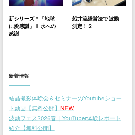
新シリーズ＊「地球
船井流経営法で 波動
に愛感謝」Ⅱ 水への
測定！２
感謝
新着情報
結晶撮影体験会＆セミナーのYoutubeショー
ト動画【無料公開】
NEW
波動フェス2026春｜YouTuber体験レポート
紹介【無料公開】