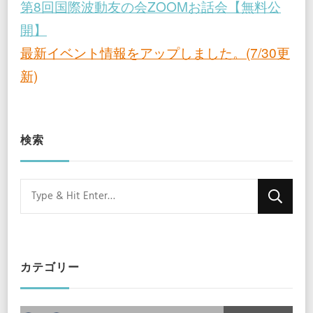
第8回国際波動友の会ZOOMお話会【無料公
開】
最新イベント情報をアップしました。(7/30更
新)
検索
Looking
for
Something?
カテゴリー