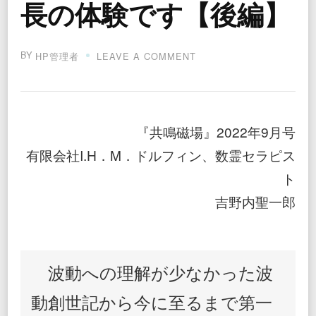
長の体験です【後編】
BY
ON
HP管理者
LEAVE A COMMENT
縄
文
ゲ
ー
ト
『共鳴磁場』2022年9月号
を
開
有限会社I.H．M．ドルフィン、数霊セラピス
け
ト
て
覚
吉野内聖一郎
醒
へ
す
べ
て
波動への理解が少なかった波
は
魂
動創世記から今に至るまで第一
の
成