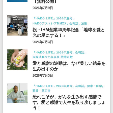
【無料公開】
2026年7月9日
『HADO LIFE』2026年夏号
HADOアストレアMMXX
会報誌
波動
祝・IHM創業40周年記念「地球を愛と
光の星にする！」
2026年7月3日
『HADO LIFE』2026年夏号
会報誌
国際波動友の会会長 荒井正敏
愛と感謝の波動は、なぜ美しい結晶を
生み出すのか
2026年7月3日
『HADO LIFE』2026年夏号
会報誌
健康・医学
医師・施術者
恐れこそが、がんを生み出す感情で
す。愛と感謝で人生を取り戻しましょ
う！