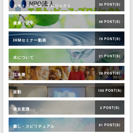
30 POST(S)
エモト・ピース・プロジェクト
48 POST(S)
健康・医学
78 POST(S)
IHMセミナー動画
21 POST(S)
水について
28 POST(S)
江本勝
105 POST(S)
波動
2 POST(S)
潜在意識
81 POST(S)
癒し・スピリチュアル