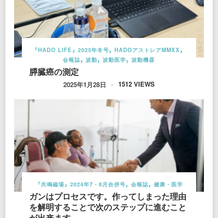
『HADO LIFE』2025年冬号
HADOアストレアMMXX
会報誌
波動
波動医学
波動機器
膵臓癌の測定
1512 VIEWS
2025年1月28日
『共鳴磁場』2024年7・8月合併号
会報誌
健康・医学
ガンはプロセスです。作ってしまった理由
を解明することで次のステップに進むこと
が出来ます