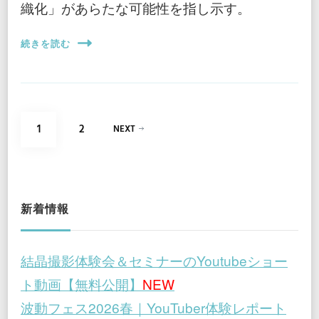
織化」があらたな可能性を指し示す。
続きを読む
投
PAGE
PAGE
1
2
NEXT
稿
の
ペ
新着情報
ー
結晶撮影体験会＆セミナーのYoutubeショー
ジ
ト動画【無料公開】
NEW
送
波動フェス2026春｜YouTuber体験レポート