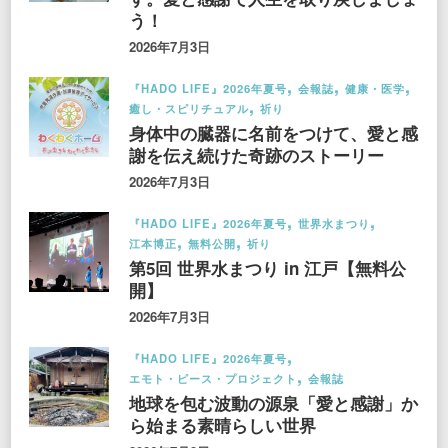
う！
2026年7月3日
『HADO LIFE』2026年夏号
会報誌
健康・医学
癒し・スピリチュアル
祈り
身体中の臓器に名前をつけて、愛と感
謝を伝え続けた奇跡のストーリー
2026年7月3日
『HADO LIFE』2026年夏号
世界水まつり
江本博正
無料公開
祈り
第5回 世界水まつり in 江戸【無料公
開】
2026年7月3日
『HADO LIFE』2026年夏号
エモト・ピース・プロジェクト
会報誌
地球を包む波動の源泉「愛と感謝」か
ら始まる素晴らしい世界