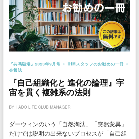
『共鳴磁場』2023年9月号
IHMスタッフのお勧めの一冊
会報誌
『自己組織化と 進化の論理』宇
宙を貫く複雑系の法則
BY
HADO LIFE CLUB MANAGER
ダーウィンのいう「自然淘汰」「突然変異」
だけでは説明の出来ないプロセスが「自己組