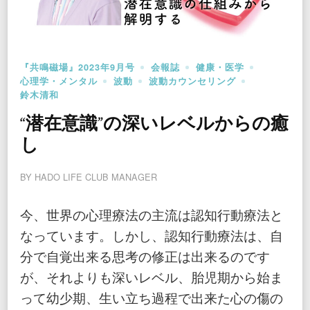
『共鳴磁場』2023年9月号
会報誌
健康・医学
心理学・メンタル
波動
波動カウンセリング
鈴木清和
“潜在意識”の深いレベルからの癒
し
BY
HADO LIFE CLUB MANAGER
今、世界の心理療法の主流は認知行動療法と
なっています。しかし、認知行動療法は、自
分で自覚出来る思考の修正は出来るのです
が、それよりも深いレベル、胎児期から始ま
って幼少期、生い立ち過程で出来た心の傷の