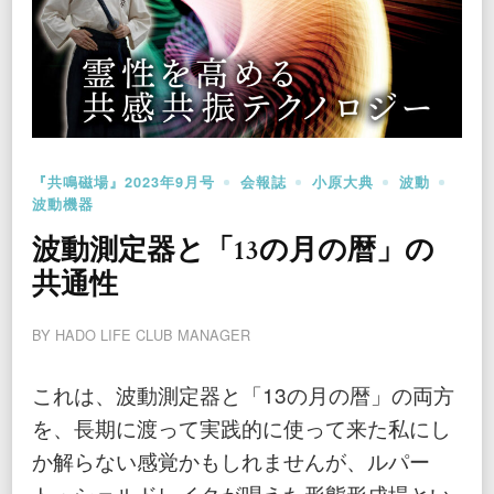
『共鳴磁場』2023年9月号
会報誌
小原大典
波動
波動機器
波動測定器と「13の月の暦」の
共通性
BY
HADO LIFE CLUB MANAGER
これは、波動測定器と「13の月の暦」の両方
を、長期に渡って実践的に使って来た私にし
か解らない感覚かもしれませんが、ルパー
ト・シェルドレイクが唱えた形態形成場とい