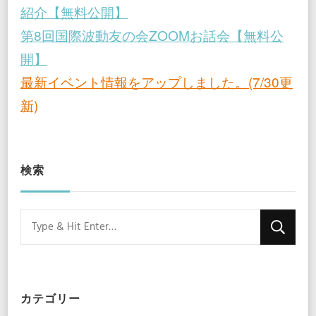
紹介【無料公開】
り
第8回国際波動友の会ZOOMお話会【無料公
開】
最新イベント情報をアップしました。(7/30更
新)
検索
Looking
for
Something?
カテゴリー