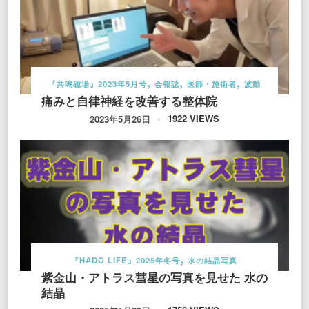
『共鳴磁場』2023年5月号
会報誌
医師・施術者
波動
痛みと自律神経を改善する整体院
1922 VIEWS
2023年5月26日
『HADO LIFE』2025年冬号
水の結晶写真
紫金山・アトラス彗星の写真を見せた 水の
結晶