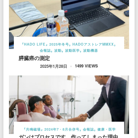
『HADO LIFE』2025年冬号
HADOアストレアMMXX
会報誌
波動
波動医学
波動機器
膵臓癌の測定
1499 VIEWS
2025年1月28日
『共鳴磁場』2024年7・8月合併号
会報誌
健康・医学
ガンはプロセスです。作ってしまった理由