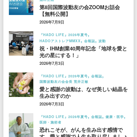
第8回国際波動友の会ZOOMお話会
【無料公開】
2026年7月9日
『HADO LIFE』2026年夏号
HADOアストレアMMXX
会報誌
波動
祝・IHM創業40周年記念「地球を愛と
光の星にする！」
2026年7月3日
『HADO LIFE』2026年夏号
会報誌
国際波動友の会会長 荒井正敏
愛と感謝の波動は、なぜ美しい結晶を
生み出すのか
2026年7月3日
『HADO LIFE』2026年夏号
会報誌
健康・医学
医師・施術者
恐れこそが、がんを生み出す感情で
す。愛と感謝で人生を取り戻しましょ