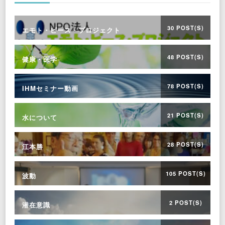
30 POST(S)
エモト・ピース・プロジェクト
48 POST(S)
健康・医学
78 POST(S)
IHMセミナー動画
21 POST(S)
水について
28 POST(S)
江本勝
105 POST(S)
波動
2 POST(S)
潜在意識