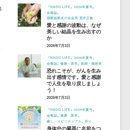
地
『HADO LIFE』2026年夏号
会報誌
国際波動友の会会長 荒井正敏
愛と感謝の波動は、なぜ
美しい結晶を生み出すの
か
2026年7月3日
『HADO LIFE』2026年夏号
会報誌
健康・医学
医師・施術者
恐れこそが、がんを生み
出す感情です。愛と感謝
で人生を取り戻しましょ
う！
2026年7月3日
『HADO LIFE』2026年夏号
会報誌
健康・医学
癒し・スピリチュアル
祈り
身体中の臓器に名前をつ