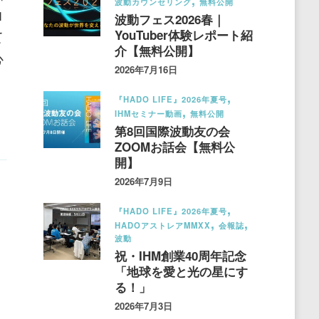
波動カウンセリング
無料公開
ロ
波動フェス2026春｜
YouTuber体験レポート紹
て
介【無料公開】
心
2026年7月16日
『HADO LIFE』2026年夏号
IHMセミナー動画
無料公開
第8回国際波動友の会
ZOOMお話会【無料公
開】
2026年7月9日
『HADO LIFE』2026年夏号
HADOアストレアMMXX
会報誌
波動
祝・IHM創業40周年記念
「地球を愛と光の星にす
る！」
2026年7月3日
健