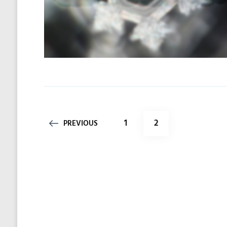
投
PAGE
PAGE
1
2
PREVIOUS
稿
の
ペ
ー