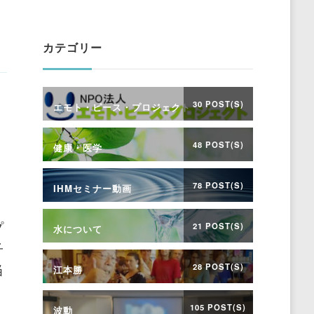
Something?
カテゴリー
30 POST(S)
エモト・ピース・プロジェクト
48 POST(S)
健康・医学
78 POST(S)
IHMセミナー動画
プ
21 POST(S)
水について
子
当
28 POST(S)
江本勝
105 POST(S)
波動