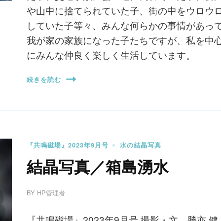
や山中に捨てられていた子、街の中をウロウ
していた子等々、みんな何らかの事情があっ
我が家の家族になった子たちですが、私を中
にみんな仲良く楽しく生活しています。
続きを読む
『共鳴磁場』2023年9月号
水の結晶写真
結晶写真／箱島湧水
BY
HP管理者
『共鳴磁場』2023年9月号 撮影・文 勝亦 