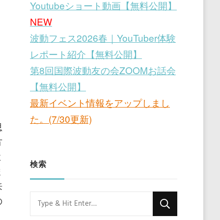
Youtubeショート動画【無料公開】
NEW
波動フェス2026春｜YouTuber体験
レポート紹介【無料公開】
第8回国際波動友の会ZOOMお話会
【無料公開】
最新イベント情報をアップしまし
た。(7/30更新)
思
方
よ
検索
ま
来
Looking
の
for