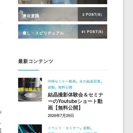
2 POST(S)
潜在意識
81 POST(S)
癒し・スピリチュアル
最新コンテンツ
IHMセミナー動画
水の結晶写真
波動
無料公開
結晶撮影体験会＆セミナ
ーのYoutubeショート動
・
画【無料公開】
が
2026年7月29日
し
イベント・セミナー
波動
園