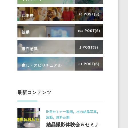
28 POST(S)
江本勝
105 POST(S)
波動
2 POST(S)
潜在意識
81 POST(S)
癒し・スピリチュアル
最新コンテンツ
IHMセミナー動画
水の結晶写真
波動
無料公開
結晶撮影体験会＆セミナ