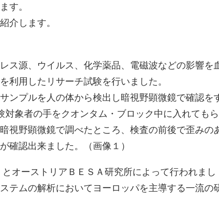
ます。
空
間
紹介します。
場
を
生
成
レス源、ウイルス、化学薬品、電磁波などの影響を
す
る
を利用したリサーチ試験を行いました。
リ
ー
サンプルを人の体から検出し暗視野顕微鏡で確認を
ラ・
ク
験対象者の手をクオンタム・ブロック中に入れてもら
オ
暗視野顕微鏡で調べたところ、検査の前後で歪みの
ン
タ
が確認出来ました。（画像１）
ム・
ブ
ロ
d）とオーストリアＢＥＳＡ研究所によって行われまし
ッ
ク
ステムの解析においてヨーロッパを主導する一流の
【無
料
記