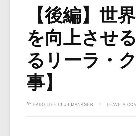
【後編】世
を向上させ
るリーラ・
事】
BY
HADO LIFE CLUB MANAGER
LEAVE A CO