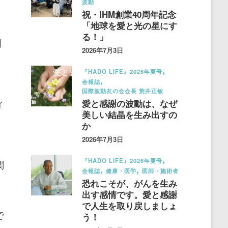
波動
祝・IHM創業40周年記念
「地球を愛と光の星にす
る！」
周
2026年7月3日
『HADO LIFE』2026年夏号
会報誌
国際波動友の会会長 荒井正敏
ィ
愛と感謝の波動は、なぜ
美しい結晶を生み出すの
か
2026年7月3日
『HADO LIFE』2026年夏号
関
会報誌
健康・医学
医師・施術者
恐れこそが、がんを生み
出す感情です。愛と感謝
で人生を取り戻しましょ
で
う！