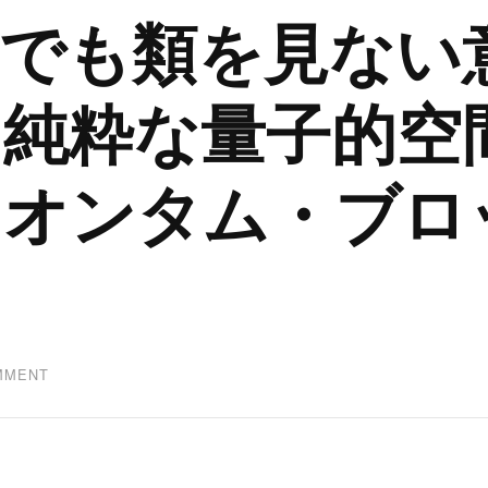
界でも類を見ない
る純粋な量子的空
クオンタム・ブロ
ON
MMENT
【後
編】
世
界
で