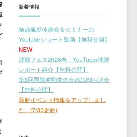
響
新着情報
識
ク
結晶撮影体験会＆セミナーの
ど
Youtubeショート動画【無料公開】
NEW
波動フェス2026春｜YouTuber体験
号
レポート紹介【無料公開】
グ
第8回国際波動友の会ZOOMお話会
【無料公開】
最新イベント情報をアップしまし
た。(7/30更新)
験
有