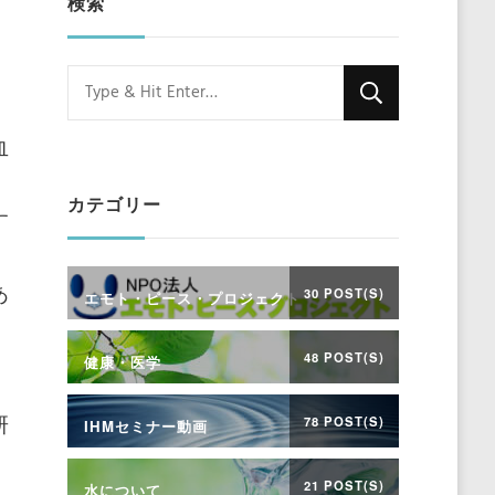
検索
Looking
for
血
Something?
カテゴリー
す
あ
30 POST(S)
エモト・ピース・プロジェクト
48 POST(S)
健康・医学
研
78 POST(S)
IHMセミナー動画
21 POST(S)
水について