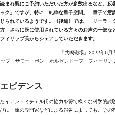
読まれ既にご予約いただいた方が多数出るなど、反
も
類
ック」ですが、特に「純粋な量子空間」「量子で意
を
見
じられているようです。《後編》では、「リーラ・
な
い
方、さらに既に使用されている方々のお声の一部な
意
識
フィリップ氏からシェアしていただきます。
の
振
動
『共鳴磁場』2022年5月
数
リップ・サモー・ボン・ホルゼンドーフ・フィーリン
を
向
上
さ
せ
のエビデンス
る
純
粋
な
たイアン・ミチェル氏の協力を得て様々な科学的試
量
びに一流の専門家などによる報告によっても、その
子
的