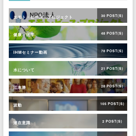
30 POST(S)
エモト・ピース・プロジェクト
48 POST(S)
健康・医学
78 POST(S)
IHMセミナー動画
21 POST(S)
水について
28 POST(S)
江本勝
105 POST(S)
波動
2 POST(S)
潜在意識