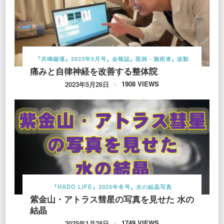
『共鳴磁場』2023年5月号
会報誌
医師・施術者
波動
痛みと自律神経を改善する整体院
1908 VIEWS
2023年5月26日
『HADO LIFE』2025年冬号
水の結晶写真
紫金山・アトラス彗星の写真を見せた 水の
結晶
1749 VIEWS
2025年1月28日