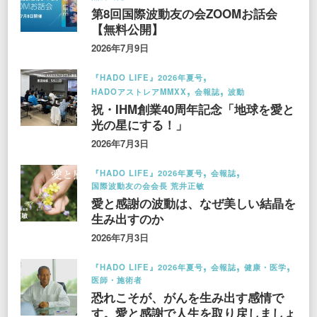
第8回国際波動友の会ZOOMお話会
【無料公開】
2026年7月9日
『HADO LIFE』2026年夏号
HADOアストレアMMXX
会報誌
波動
祝・IHM創業40周年記念「地球を愛と
光の星にする！」
2026年7月3日
『HADO LIFE』2026年夏号
会報誌
国際波動友の会会長 荒井正敏
愛と感謝の波動は、なぜ美しい結晶を
生み出すのか
2026年7月3日
『HADO LIFE』2026年夏号
会報誌
健康・医学
医師・施術者
恐れこそが、がんを生み出す感情で
す。愛と感謝で人生を取り戻しましょ