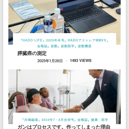
『HADO LIFE』2025年冬号
HADOアストレアMMXX
会報誌
波動
波動医学
波動機器
膵臓癌の測定
1493 VIEWS
2025年1月28日
『共鳴磁場』2024年7・8月合併号
会報誌
健康・医学
ガンはプロセスです。作ってしまった理由