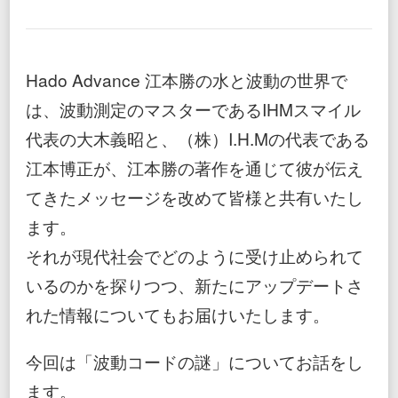
第
3
回
HADO
ADVANCE
Hado Advance 江本勝の水と波動の世界で
江
本
は、波動測定のマスターであるIHMスマイル
勝
代表の大木義昭と、（株）I.H.Mの代表である
の
水
江本博正が、江本勝の著作を通じて彼が伝え
と
波
てきたメッセージを改めて皆様と共有いたし
動
の
ます。
世
それが現代社会でどのように受け止められて
界
【特
いるのかを探りつつ、新たにアップデートさ
別
無
れた情報についてもお届けいたします。
料
公
開】
今回は「波動コードの謎」についてお話をし
ます。