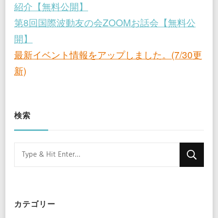
紹介【無料公開】
第8回国際波動友の会ZOOMお話会【無料公
開】
最新イベント情報をアップしました。(7/30更
新)
検索
Looking
for
Something?
カテゴリー