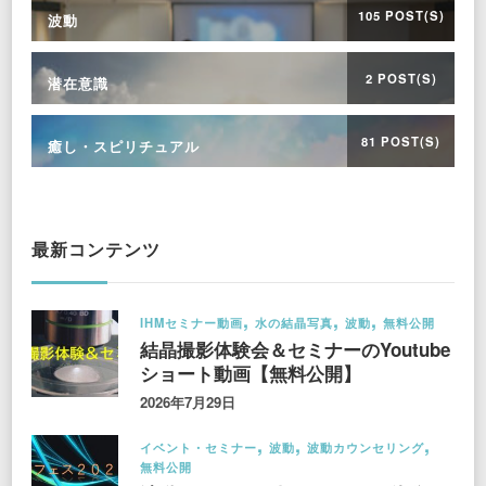
105 POST(S)
波動
2 POST(S)
潜在意識
81 POST(S)
癒し・スピリチュアル
最新コンテンツ
IHMセミナー動画
水の結晶写真
波動
無料公開
結晶撮影体験会＆セミナーのYoutube
ショート動画【無料公開】
2026年7月29日
イベント・セミナー
波動
波動カウンセリング
無料公開