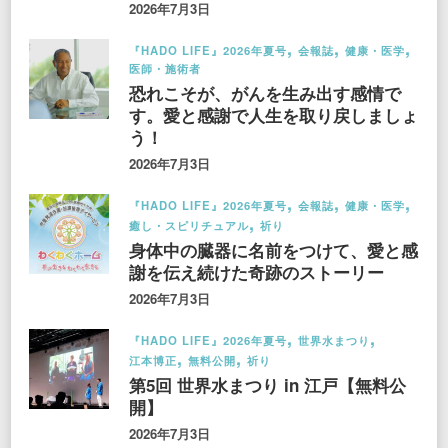
2026年7月3日
『HADO LIFE』2026年夏号
会報誌
健康・医学
医師・施術者
恐れこそが、がんを生み出す感情で
す。愛と感謝で人生を取り戻しましょ
う！
2026年7月3日
『HADO LIFE』2026年夏号
会報誌
健康・医学
癒し・スピリチュアル
祈り
身体中の臓器に名前をつけて、愛と感
謝を伝え続けた奇跡のストーリー
2026年7月3日
『HADO LIFE』2026年夏号
世界水まつり
江本博正
無料公開
祈り
第5回 世界水まつり in 江戸【無料公
開】
2026年7月3日