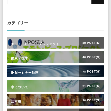
for
Something?
カテゴリー
30 POST(S)
エモト・ピース・プロジェクト
48 POST(S)
健康・医学
78 POST(S)
IHMセミナー動画
21 POST(S)
水について
28 POST(S)
江本勝