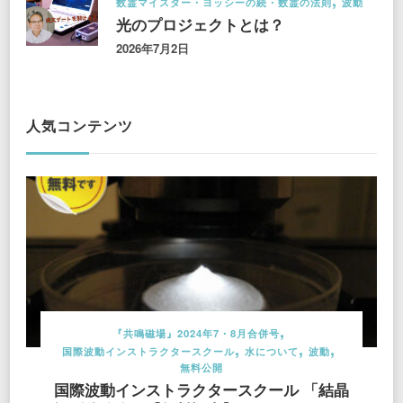
数霊マイスター・ヨッシーの続・数霊の法則
波動
光のプロジェクトとは？
2026年7月2日
人気コンテンツ
『共鳴磁場』2024年7・8月合併号
国際波動インストラクタースクール
水について
波動
無料公開
国際波動インストラクタースクール 「結晶