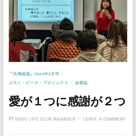
『共鳴磁場』2024年3月号
エモト・ピース・プロジェクト
会報誌
愛が１つに感謝が２つ
BY
ON
HADO LIFE CLUB MANAGER
LEAVE A COMMENT
愛
が
１