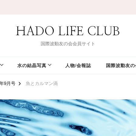
HADO LIFE CLUB
国際波動友の会会員サイト
水の結晶写真
人物/会報誌
国際波動友の
2年9月号
魚とカルマン渦