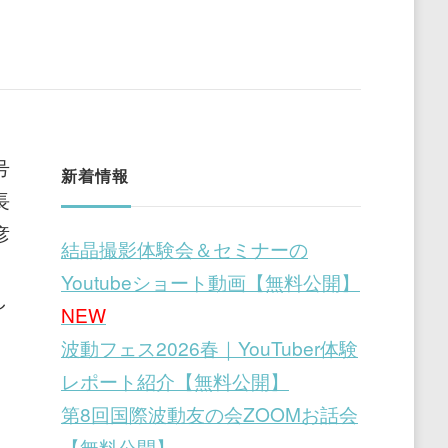
号
新着情報
長
彦
結晶撮影体験会＆セミナーの
Youtubeショート動画【無料公開】
し
NEW
波動フェス2026春｜YouTuber体験
レポート紹介【無料公開】
第8回国際波動友の会ZOOMお話会
【無料公開】