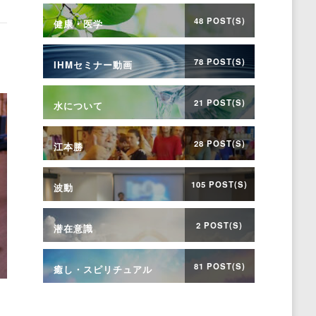
48 POST(S)
健康・医学
78 POST(S)
IHMセミナー動画
21 POST(S)
水について
28 POST(S)
江本勝
105 POST(S)
波動
2 POST(S)
潜在意識
81 POST(S)
癒し・スピリチュアル