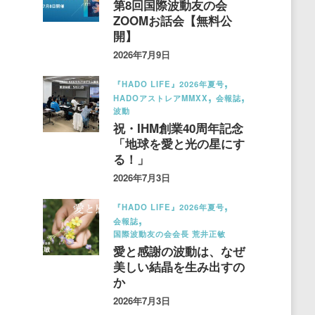
第8回国際波動友の会
ZOOMお話会【無料公
開】
2026年7月9日
『HADO LIFE』2026年夏号
HADOアストレアMMXX
会報誌
波動
祝・IHM創業40周年記念
「地球を愛と光の星にす
る！」
2026年7月3日
『HADO LIFE』2026年夏号
会報誌
国際波動友の会会長 荒井正敏
愛と感謝の波動は、なぜ
美しい結晶を生み出すの
か
2026年7月3日