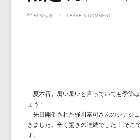
BY
ON
HP管理者
LEAVE A COMMENT
魚
と
カ
ル
マ
ン
渦
夏本番。暑い暑いと言っていても季節は
ょう！
先日開催された梶川泰司さんのシナジェテ
きました。全く驚きの連続でした！ そこ
す。