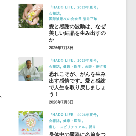
『HADO LIFE』2026年夏号
会報誌
国際波動友の会会長 荒井正敏
愛と感謝の波動は、なぜ
美しい結晶を生み出すの
か
2026年7月3日
『HADO LIFE』2026年夏号
会報誌
健康・医学
医師・施術者
恐れこそが、がんを生み
出す感情です。愛と感謝
で人生を取り戻しましょ
う！
か
2026年7月3日
『HADO LIFE』2026年夏号
会報誌
健康・医学
癒し・スピリチュアル
祈り
身体中の臓器に名前をつ