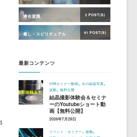
2 POST(S)
潜在意識
81 POST(S)
癒し・スピリチュアル
最新コンテンツ
IHMセミナー動画
水の結晶写真
波動
無料公開
結晶撮影体験会＆セミナ
ーのYoutubeショート動
画【無料公開】
2026年7月29日
当
イベント・セミナー
波動