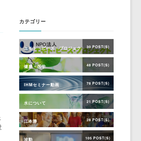
Something?
カテゴリー
30 POST(S)
エモト・ピース・プロジェクト
48 POST(S)
健康・医学
78 POST(S)
IHMセミナー動画
21 POST(S)
水について
ェ
28 POST(S)
江本勝
世
105 POST(S)
波動