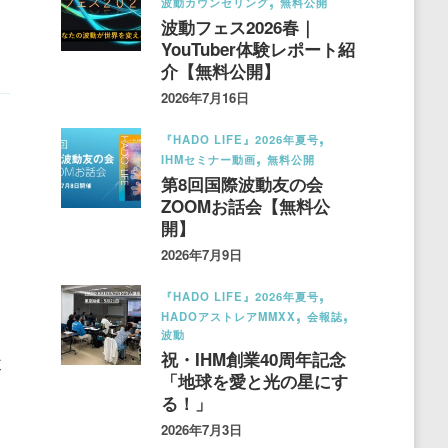
波動カウンセリング
無料公開
波動フェス2026春｜
YouTuber体験レポート紹
介【無料公開】
2026年7月16日
『HADO LIFE』2026年夏号
IHMセミナー動画
無料公開
第8回国際波動友の会
ZOOMお話会【無料公
開】
2026年7月9日
『HADO LIFE』2026年夏号
HADOアストレアMMXX
会報誌
波動
祝・IHM創業40周年記念
木
「地球を愛と光の星にす
る！」
2026年7月3日