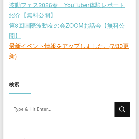
波動フェス2026春｜YouTuber体験レポート
紹介【無料公開】
第8回国際波動友の会ZOOMお話会【無料公
開】
最新イベント情報をアップしました。(7/30更
新)
検索
Looking
for
Something?