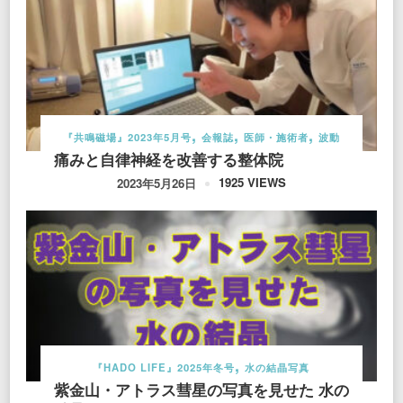
『共鳴磁場』2023年5月号
会報誌
医師・施術者
波動
痛みと自律神経を改善する整体院
1925 VIEWS
2023年5月26日
『HADO LIFE』2025年冬号
水の結晶写真
紫金山・アトラス彗星の写真を見せた 水の