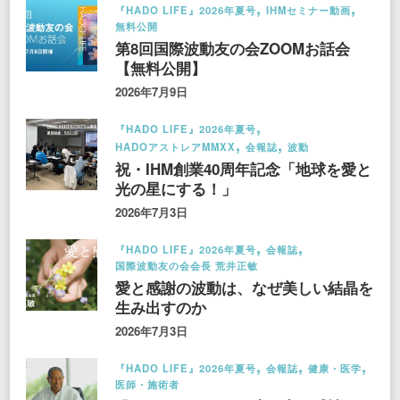
『HADO LIFE』2026年夏号
IHMセミナー動画
無料公開
第8回国際波動友の会ZOOMお話会
【無料公開】
2026年7月9日
『HADO LIFE』2026年夏号
HADOアストレアMMXX
会報誌
波動
祝・IHM創業40周年記念「地球を愛と
光の星にする！」
2026年7月3日
『HADO LIFE』2026年夏号
会報誌
国際波動友の会会長 荒井正敏
愛と感謝の波動は、なぜ美しい結晶を
生み出すのか
2026年7月3日
『HADO LIFE』2026年夏号
会報誌
健康・医学
医師・施術者