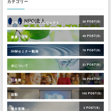
カテゴリー
30 POST(S)
エモト・ピース・プロジェクト
48 POST(S)
健康・医学
78 POST(S)
IHMセミナー動画
21 POST(S)
水について
28 POST(S)
江本勝
105 POST(S)
波動
2 POST(S)
潜在意識