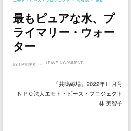
エモト・ピース・プロジェクト
会報誌
波動
最もピュアな水、プ
ライマリー・ウォー
ター
ON
LEAVE A COMMENT
BY
HP管理者
最
も
ピ
『共鳴磁場』2022年11月号
ュ
ア
ＮＰＯ法人エモト・ピース・プロジェクト
な
水、
林 美智子
プ
ラ
イ
マ
リ