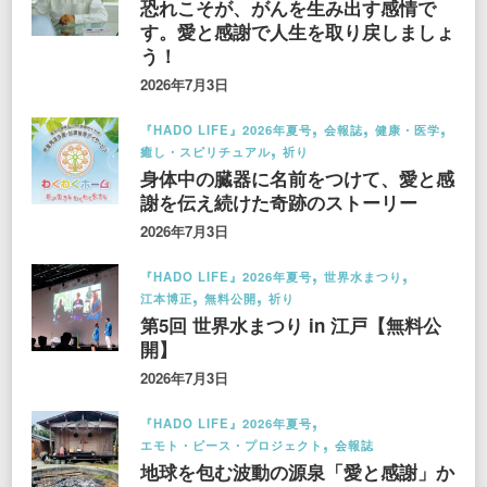
恐れこそが、がんを生み出す感情で
す。愛と感謝で人生を取り戻しましょ
う！
2026年7月3日
『HADO LIFE』2026年夏号
会報誌
健康・医学
癒し・スピリチュアル
祈り
身体中の臓器に名前をつけて、愛と感
謝を伝え続けた奇跡のストーリー
2026年7月3日
『HADO LIFE』2026年夏号
世界水まつり
江本博正
無料公開
祈り
第5回 世界水まつり in 江戸【無料公
開】
2026年7月3日
『HADO LIFE』2026年夏号
エモト・ピース・プロジェクト
会報誌
地球を包む波動の源泉「愛と感謝」か