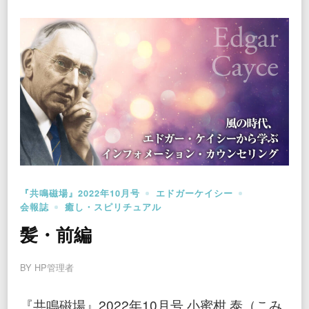
『共鳴磁場』2022年10月号
エドガーケイシー
会報誌
癒し・スピリチュアル
髪・前編
BY
HP管理者
『共鳴磁場』2022年10月号 小蜜柑 泰（こみ