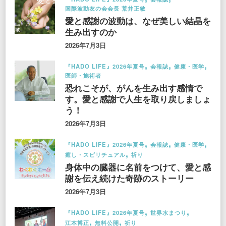
国際波動友の会会長 荒井正敏
愛と感謝の波動は、なぜ美しい結晶を
生み出すのか
2026年7月3日
『HADO LIFE』2026年夏号
会報誌
健康・医学
医師・施術者
恐れこそが、がんを生み出す感情で
す。愛と感謝で人生を取り戻しましょ
う！
2026年7月3日
『HADO LIFE』2026年夏号
会報誌
健康・医学
癒し・スピリチュアル
祈り
身体中の臓器に名前をつけて、愛と感
謝を伝え続けた奇跡のストーリー
2026年7月3日
『HADO LIFE』2026年夏号
世界水まつり
江本博正
無料公開
祈り