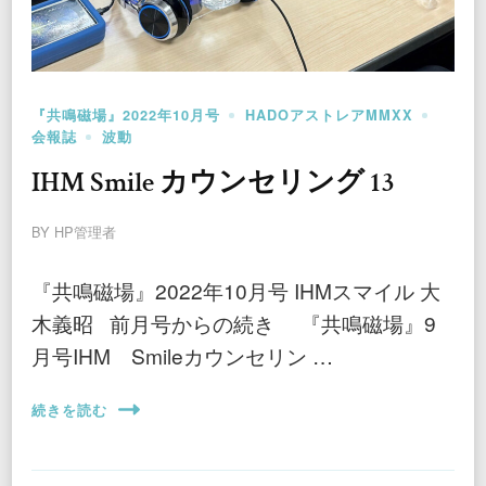
『共鳴磁場』2022年10月号
HADOアストレアMMXX
会報誌
波動
IHM Smile カウンセリング 13
BY
HP管理者
『共鳴磁場』2022年10月号 IHMスマイル 大
木義昭 前月号からの続き 『共鳴磁場』9
月号IHM Smileカウンセリン …
続きを読む