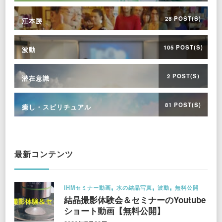
28 POST(S)
江本勝
105 POST(S)
波動
2 POST(S)
潜在意識
81 POST(S)
癒し・スピリチュアル
最新コンテンツ
IHMセミナー動画
水の結晶写真
波動
無料公開
結晶撮影体験会＆セミナーのYoutube
ショート動画【無料公開】