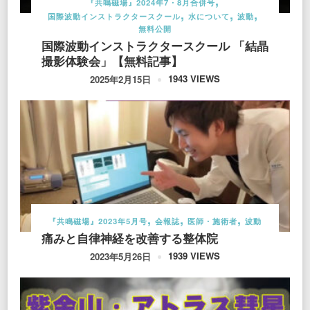
『共鳴磁場』2024年7・8月合併号
国際波動インストラクタースクール
水について
波動
無料公開
国際波動インストラクタースクール 「結晶
撮影体験会」【無料記事】
1943 VIEWS
2025年2月15日
『共鳴磁場』2023年5月号
会報誌
医師・施術者
波動
痛みと自律神経を改善する整体院
1939 VIEWS
2023年5月26日