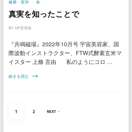
健康・医学
食
真実を知ったことで
BY
HP管理者
『共鳴磁場』2022年10月号 宇宙美容家、国
際波動インストラクター、FTW式酵素玄米マ
イスター 上條 言由 私のようにコロ …
続きを読む
投
PAGE
PAGE
1
2
NEXT
稿