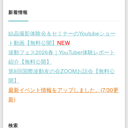
の
ペ
新着情報
ー
結晶撮影体験会＆セミナーのYoutubeショー
ジ
ト動画【無料公開】
NEW
送
波動フェス2026春｜YouTuber体験レポート
紹介【無料公開】
り
第8回国際波動友の会ZOOMお話会【無料公
開】
最新イベント情報をアップしました。(7/30更
新)
検索