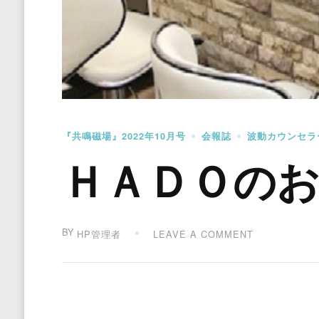
『共鳴磁場』2022年10月号
会報誌
波動カウンセラ
ＨＡＤＯのお
BY
ON
HP管理者
LEAVE A COMMENT
Ｈ
Ａ
Ｄ
Ｏ
の
お