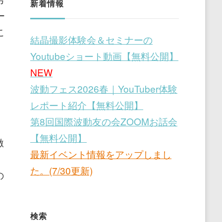
新着情報
ー
こ
結晶撮影体験会＆セミナーの
Youtubeショート動画【無料公開】
NEW
波動フェス2026春｜YouTuber体験
レポート紹介【無料公開】
第8回国際波動友の会ZOOMお話会
【無料公開】
激
最新イベント情報をアップしまし
た。(7/30更新)
の
検索