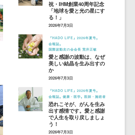
祝・IHM創業40周年記念
「地球を愛と光の星にす
る！」
2026年7月3日
『HADO LIFE』2026年夏号
会報誌
国際波動友の会会長 荒井正敏
愛と感謝の波動は、なぜ
美しい結晶を生み出すの
か
2026年7月3日
『HADO LIFE』2026年夏号
会報誌
健康・医学
医師・施術者
恐れこそが、がんを生み
出す感情です。愛と感謝
で人生を取り戻しましょ
う！
2026年7月3日