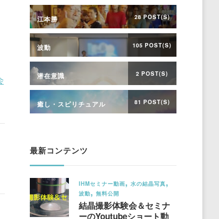
28 POST(S)
江本勝
、
105 POST(S)
波動
2 POST(S)
潜在意識
会
81 POST(S)
癒し・スピリチュアル
最新コンテンツ
IHMセミナー動画
水の結晶写真
波動
無料公開
結晶撮影体験会＆セミナ
ーのYoutubeショート動