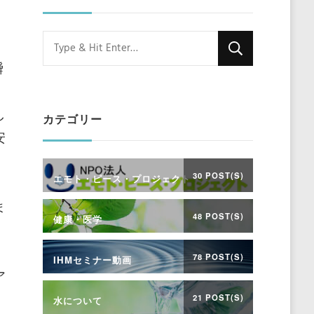
Looking
for
瞬
Something?
し
カテゴリー
安
30 POST(S)
エモト・ピース・プロジェクト
ま
48 POST(S)
健康・医学
78 POST(S)
IHMセミナー動画
ア
21 POST(S)
水について