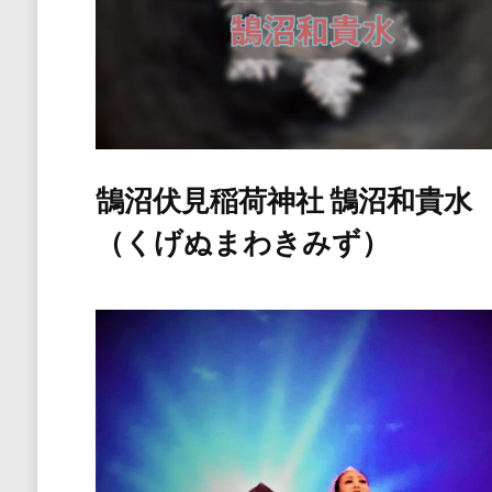
鵠沼伏見稲荷神社 鵠沼和貴水
（くげぬまわきみず）