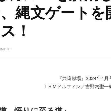
せ、縄文ゲートを
イス！
ON
MMENT
数
霊
ZENWA
は
カ
ル
『共鳴磁場』2024年4月
マ
ＩＨＭドルフィン／吉野内聖一
を
解
消
し
５
道、悟りに至る道」
次