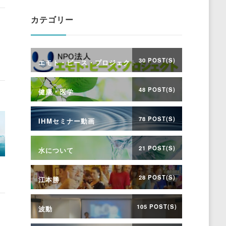
カテゴリー
30 POST(S)
エモト・ピース・プロジェクト
48 POST(S)
健康・医学
78 POST(S)
IHMセミナー動画
21 POST(S)
水について
28 POST(S)
江本勝
105 POST(S)
波動