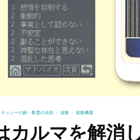
・ヨッシーの続・数霊の法則
波動
波動機器
Aはカルマを解消