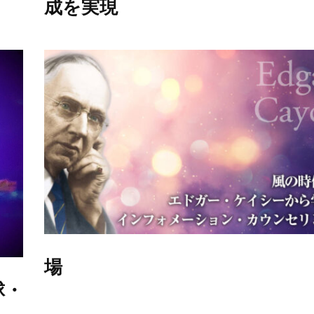
成を実現
場
球・