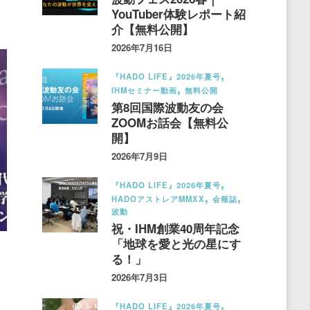
YouTuber体験レポート紹
介【無料公開】
2026年7月16日
『HADO LIFE』2026年夏号
IHMセミナー動画
無料公開
第8回国際波動友の会
ZOOMお話会【無料公
開】
2026年7月9日
『HADO LIFE』2026年夏号
HADOアストレアMMXX
会報誌
波動
祝・IHM創業40周年記念
「地球を愛と光の星にす
る！」
2026年7月3日
『HADO LIFE』2026年夏号