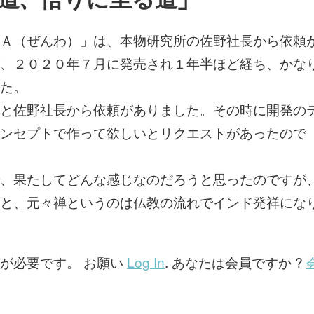
元
無
意
Ａ（ぜんわ）」は、本物研究所の佐野社長から依頼
識
、２０２０年７月に発売され１年半ほど経ち、かな
を
覚
た。
醒
さ
と佐野社長から依頼がありました。その時に開発の
せ、
ンセプトで作って欲しいとリクエストがあったので
縄
文
ゲ
ー
、果たしてどんな感じなのだろうと思ったのですが
ト
を
と、元々禅というのは仏教の流れでインド発祥にな
開
く
悟
り
が必要です。 お願い
Log In
. あなたは会員ですか ?
を
得
る
最