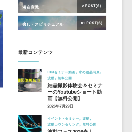
2 POST(S)
潜在意識
81 POST(S)
癒し・スピリチュアル
最新コンテンツ
IHMセミナー動画
水の結晶写真
波動
無料公開
結晶撮影体験会＆セミナ
ーのYoutubeショート動
画【無料公開】
2026年7月29日
イベント・セミナー
波動
波動カウンセリング
無料公開
波動フェス2026春｜