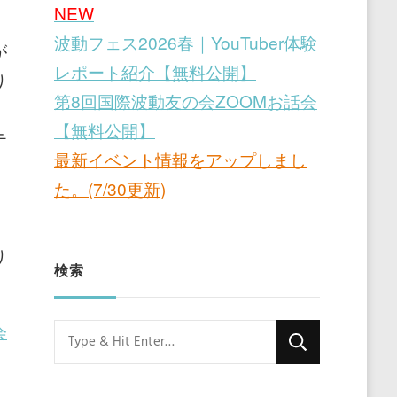
NEW
波動フェス2026春｜YouTuber体験
が
レポート紹介【無料公開】
り
第8回国際波動友の会ZOOMお話会
【無料公開】
テ
最新イベント情報をアップしまし
た。(7/30更新)
、
り
検索
会
Looking
for
Something?