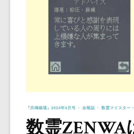
『共鳴磁場』2024年4月号
会報誌
数霊マイスター
数霊ZENW