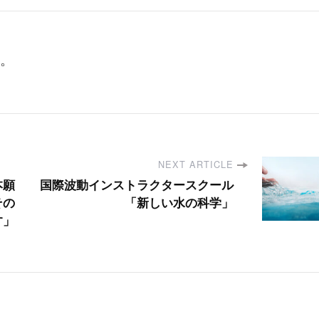
新
デ
バ
イ
。
ス！
NEXT ARTICLE
本願
国際波動インストラクタースクール
その
「新しい水の科学」
す」