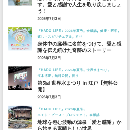
す。愛と感謝で人生を取り戻しましょ
う！
2026年7月3日
『HADO LIFE』2026年夏号
会報誌
健康・医学
癒し・スピリチュアル
祈り
身体中の臓器に名前をつけて、愛と感
謝を伝え続けた奇跡のストーリー
2026年7月3日
『HADO LIFE』2026年夏号
世界水まつり
江本博正
無料公開
祈り
第5回 世界水まつり in 江戸【無料公
開】
2026年7月3日
『HADO LIFE』2026年夏号
エモト・ピース・プロジェクト
会報誌
地球を包む波動の源泉「愛と感謝」か
ら始まる素晴らしい世界