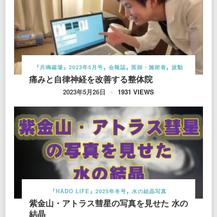
『共鳴磁場』2023年5月号
会報誌
医師・施術者
波動
痛みと自律神経を改善する整体院
1931 VIEWS
2023年5月26日
『HADO LIFE』2025年冬号
水の結晶写真
紫金山・アトラス彗星の写真を見せた 水の
結晶