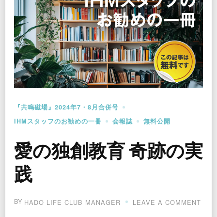
『共鳴磁場』2024年7・8月合併号
IHMスタッフのお勧めの一冊
会報誌
無料公開
愛の独創教育 奇跡の実
践
BY
ON
HADO LIFE CLUB MANAGER
LEAVE A COMMENT
愛