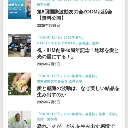
無料公開
第8回国際波動友の会ZOOMお話会
【無料公開】
2026年7月9日
『HADO LIFE』2026年夏号
HADOアストレアMMXX
会報誌
波動
祝・IHM創業40周年記念「地球を愛と
光の星にする！」
2026年7月3日
『HADO LIFE』2026年夏号
会報誌
国際波動友の会会長 荒井正敏
愛と感謝の波動は、なぜ美しい結晶を
生み出すのか
2026年7月3日
『HADO LIFE』2026年夏号
会報誌
健康・医学
医師・施術者
恐れこそが、がんを生み出す感情で