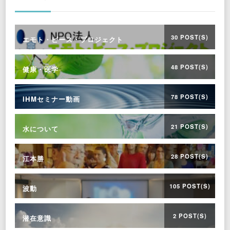
30 POST(S)
エモト・ピース・プロジェクト
48 POST(S)
健康・医学
78 POST(S)
IHMセミナー動画
21 POST(S)
水について
28 POST(S)
江本勝
105 POST(S)
波動
2 POST(S)
潜在意識