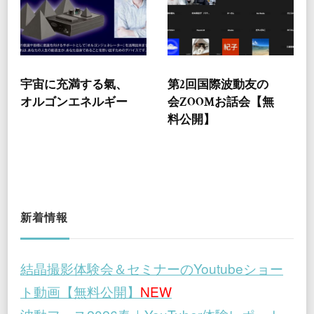
宇宙に充満する氣、
第2回国際波動友の
オルゴンエネルギー
会ZOOMお話会【無
料公開】
新着情報
結晶撮影体験会＆セミナーのYoutubeショー
ト動画【無料公開】
NEW