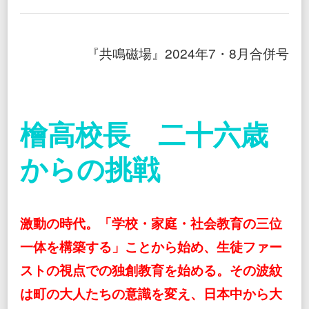
の
独
創
教
『共鳴磁場』2024年7・8月合併号
育
奇
跡
の
実
践
檜高校長 二十六歳
からの挑戦
激動の時代。「学校・家庭・社会教育の三位
一体を構築する」ことから始め、生徒ファー
ストの視点での独創教育を始める。その波紋
は町の大人たちの意識を変え、日本中から大