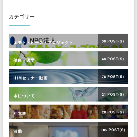
Something?
カテゴリー
30 POST(S)
エモト・ピース・プロジェクト
48 POST(S)
健康・医学
78 POST(S)
IHMセミナー動画
21 POST(S)
水について
28 POST(S)
江本勝
105 POST(S)
波動