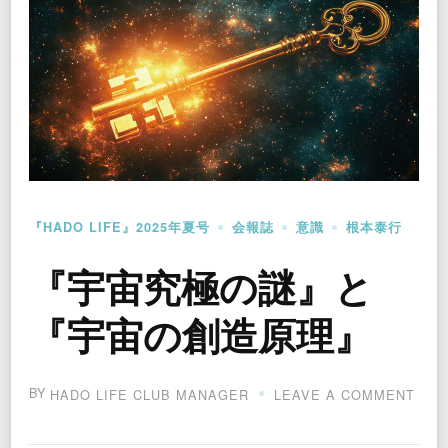
『HADO LIFE』2025年夏号
会報誌
意識
根本泰行
『宇宙究極の謎』と
『宇宙の創造原理』
BY
ON
HADO LIFE CLUB MANAGER
LEAVE A COMMENT
『宇
宙