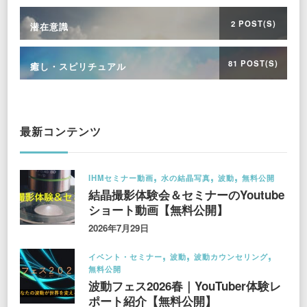
2 POST(S)
潜在意識
81 POST(S)
癒し・スピリチュアル
最新コンテンツ
IHMセミナー動画
水の結晶写真
波動
無料公開
結晶撮影体験会＆セミナーのYoutube
ショート動画【無料公開】
2026年7月29日
イベント・セミナー
波動
波動カウンセリング
無料公開
波動フェス2026春｜YouTuber体験レ
ポート紹介【無料公開】