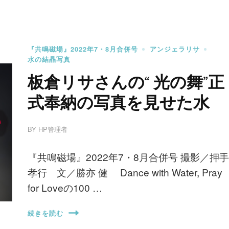
『共鳴磁場』2022年7・8月合併号
アンジェラリサ
水の結晶写真
板倉リサさんの“ 光の舞”正
式奉納の写真を見せた水
BY
HP管理者
『共鳴磁場』2022年7・8月合併号 撮影／押手
孝行 文／勝亦 健 Dance with Water, Pray
for Loveの100 …
続きを読む