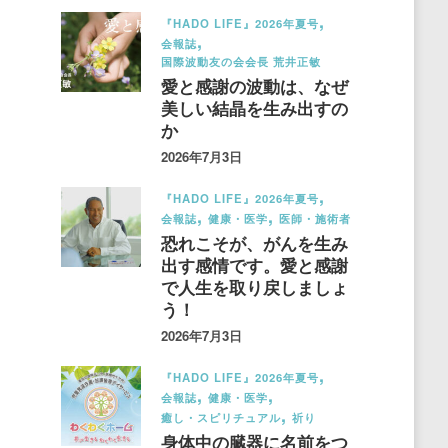
『HADO LIFE』2026年夏号
会報誌
国際波動友の会会長 荒井正敏
愛と感謝の波動は、なぜ
美しい結晶を生み出すの
か
2026年7月3日
『HADO LIFE』2026年夏号
会報誌
健康・医学
医師・施術者
恐れこそが、がんを生み
出す感情です。愛と感謝
で人生を取り戻しましょ
う！
2026年7月3日
『HADO LIFE』2026年夏号
会報誌
健康・医学
癒し・スピリチュアル
祈り
身体中の臓器に名前をつ