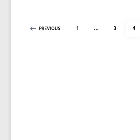
投
PAGE
PAGE
PA
1
…
3
4
PREVIOUS
稿
の
ペ
ー
ジ
送
り