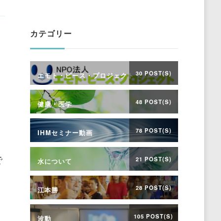
Something?
カテゴリー
30 POST(S)
エモト・ピース・プロジェクト
48 POST(S)
健康・医学
78 POST(S)
IHMセミナー動画
健
で
21 POST(S)
水について
28 POST(S)
江本勝
105 POST(S)
波動