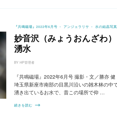
『共鳴磁場』2022年6月号
アンジェラリサ
水の結晶写真
妙音沢（みょうおんざわ）
湧水
BY
HP管理者
『共鳴磁場』2022年6月号 撮影・文／勝亦 
埼玉県新座市南部の目黒川沿いの雑木林の中
湧き出ているお水で、昔この場所で仰 …
続きを読む