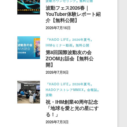
波動カウンセリング
無料公開
波動フェス2026春｜
YouTuber体験レポート紹
介【無料公開】
2026年7月16日
『HADO LIFE』2026年夏号
IHMセミナー動画
無料公開
第8回国際波動友の会
ZOOMお話会【無料公
開】
2026年7月9日
『HADO LIFE』2026年夏号
HADOアストレアMMXX
会報誌
波動
祝・IHM創業40周年記念
「地球を愛と光の星にす
る！」
2026年7月3日