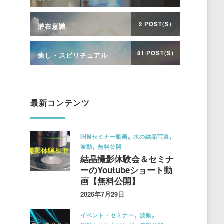
2 POST(S)
潜在意識
81 POST(S)
癒し・スピリチュアル
最新コンテンツ
IHMセミナー動画
水の結晶写真
波動
無料公開
結晶撮影体験会＆セミナ
ーのYoutubeショート動
画【無料公開】
2026年7月29日
イベント・セミナー
波動