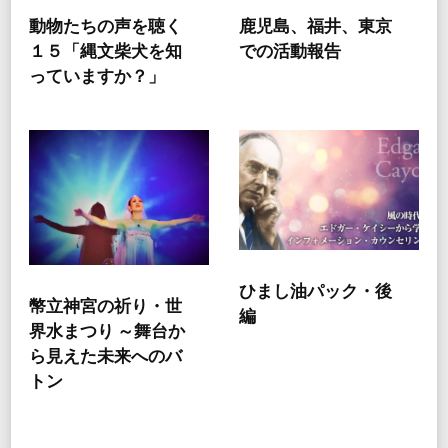
動物たちの声を聴く
鹿児島、福井、東京
１５「縄文柴犬を知
での活動報告
っていますか？」
ひまし油パック・後
幣立神宮の祈り・世
編
界水まつり ～舞台か
ら見えた未来へのバ
トン