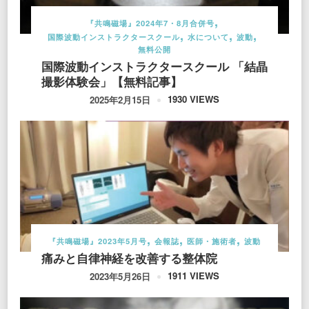
『共鳴磁場』2024年7・8月合併号
国際波動インストラクタースクール
水について
波動
無料公開
国際波動インストラクタースクール 「結晶
撮影体験会」【無料記事】
1930 VIEWS
2025年2月15日
『共鳴磁場』2023年5月号
会報誌
医師・施術者
波動
痛みと自律神経を改善する整体院
1911 VIEWS
2023年5月26日