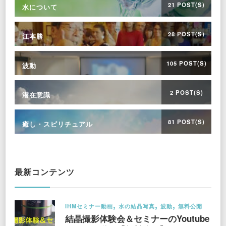
21 POST(S)
水について
28 POST(S)
江本勝
105 POST(S)
波動
2 POST(S)
潜在意識
81 POST(S)
癒し・スピリチュアル
最新コンテンツ
IHMセミナー動画
水の結晶写真
波動
無料公開
結晶撮影体験会＆セミナーのYoutube