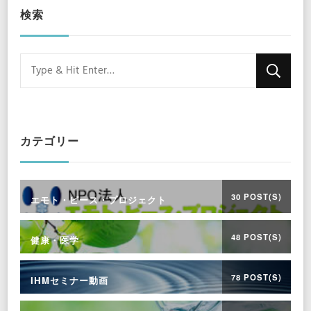
検索
Looking
for
Something?
カテゴリー
30 POST(S)
エモト・ピース・プロジェクト
48 POST(S)
健康・医学
78 POST(S)
IHMセミナー動画