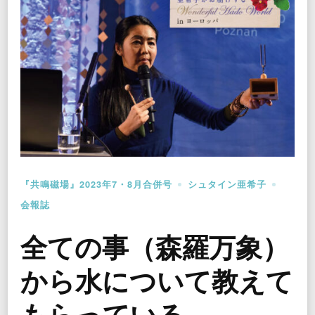
『共鳴磁場』2023年7・8月合併号
シュタイン亜希子
会報誌
全ての事（森羅万象）
から水について教えて