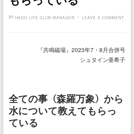
もらっている
BY
ON
HADO LIFE CLUB MANAGER
LEAVE A COMMENT
全
て
の
事
（森
『共鳴磁場』2023年7・8月合併号
羅
万
シュタイン亜希子
象）
か
ら
水
に
つ
い
全ての事（森羅万象）から
て
教
水について教えてもらっ
え
て
ている
も
ら