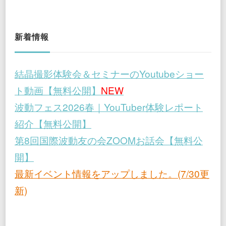
新着情報
結晶撮影体験会＆セミナーのYoutubeショー
ト動画【無料公開】
NEW
波動フェス2026春｜YouTuber体験レポート
紹介【無料公開】
第8回国際波動友の会ZOOMお話会【無料公
開】
最新イベント情報をアップしました。(7/30更
新)