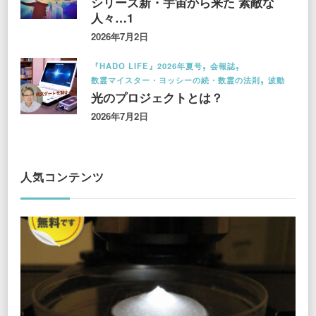
シリーズ新・宇宙から来た 素敵な
人々…1
2026年7月2日
『HADO LIFE』2026年夏号
会報誌
数霊マイスター・ヨッシーの続・数霊の法則
波動
光のプロジェクトとは？
2026年7月2日
人気コンテンツ