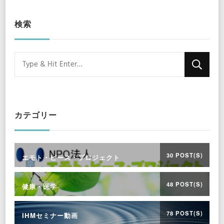
検索
Looking
for
Something?
カテゴリー
30 POST(S)
エモト・ピース・プロジェクト
48 POST(S)
健康・医学
78 POST(S)
IHMセミナー動画