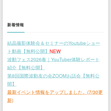
新着情報
結晶撮影体験会＆セミナーのYoutubeショー
ト動画【無料公開】
NEW
波動フェス2026春｜YouTuber体験レポート
紹介【無料公開】
第8回国際波動友の会ZOOMお話会【無料公
開】
最新イベント情報をアップしました。(7/30更
新)