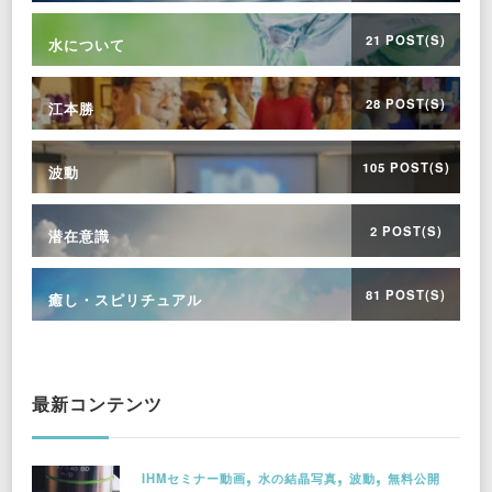
21 POST(S)
水について
28 POST(S)
江本勝
105 POST(S)
波動
2 POST(S)
潜在意識
81 POST(S)
癒し・スピリチュアル
最新コンテンツ
IHMセミナー動画
水の結晶写真
波動
無料公開