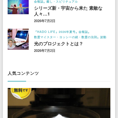
会報誌
癒し・スピリチュアル
シリーズ新・宇宙から来た 素敵な
人々…1
2026年7月2日
『HADO LIFE』2026年夏号
会報誌
数霊マイスター・ヨッシーの続・数霊の法則
波動
光のプロジェクトとは？
2026年7月2日
人気コンテンツ