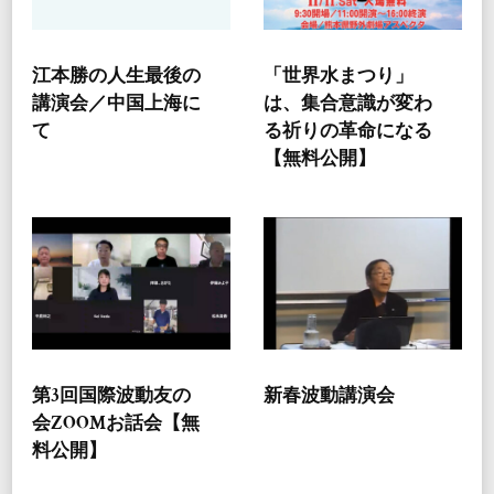
江本勝の人生最後の
「世界水まつり」
講演会／中国上海に
は、集合意識が変わ
て
る祈りの革命になる
【無料公開】
第3回国際波動友の
新春波動講演会
会ZOOMお話会【無
料公開】