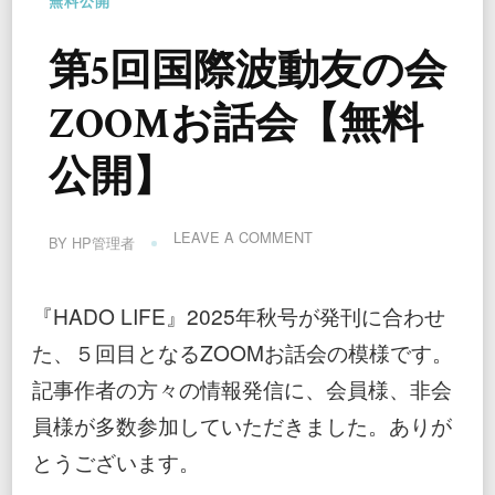
無料公開
第5回国際波動友の会
ZOOMお話会【無料
公開】
ON
LEAVE A COMMENT
BY
HP管理者
第
5
回
『HADO LIFE』2025年秋号が発刊に合わせ
国
際
た、５回目となるZOOMお話会の模様です。
波
動
記事作者の方々の情報発信に、会員様、非会
友
員様が多数参加していただきました。ありが
の
会
とうございます。
ZOOM
お