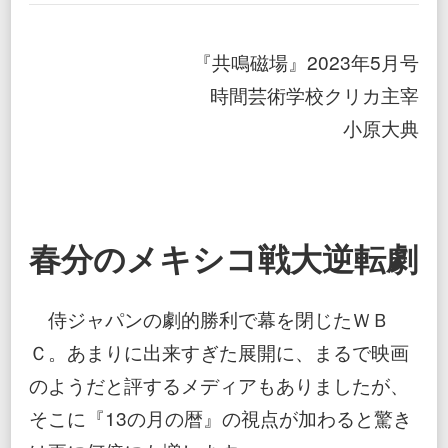
を
高
め
『共鳴磁場』2023年5月号
る
共
時間芸術学校クリカ主宰
感
小原大典
共
振
テ
ク
ノ
ロ
ジ
春分のメキシコ戦大逆転劇
ー
侍ジャパンの劇的勝利で幕を閉じたＷＢ
Ｃ。あまりに出来すぎた展開に、まるで映画
のようだと評するメディアもありましたが、
そこに『13の月の暦』の視点が加わると驚き