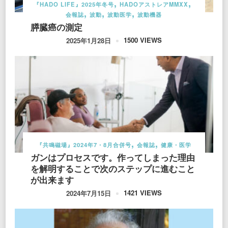
『HADO LIFE』2025年冬号
HADOアストレアMMXX
会報誌
波動
波動医学
波動機器
膵臓癌の測定
1500 VIEWS
2025年1月28日
『共鳴磁場』2024年7・8月合併号
会報誌
健康・医学
ガンはプロセスです。作ってしまった理由
を解明することで次のステップに進むこと
が出来ます
1421 VIEWS
2024年7月15日