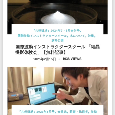
『共鳴磁場』2024年7・8月合併号
国際波動インストラクタースクール
水について
波動
無料公開
国際波動インストラクタースクール 「結晶
撮影体験会」【無料記事】
1938 VIEWS
2025年2月15日
『共鳴磁場』2023年5月号
会報誌
医師・施術者
波動