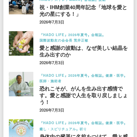
祝・IHM創業40周年記念「地球を愛と
光の星にする！」
2026年7月3日
『HADO LIFE』2026年夏号
会報誌
国際波動友の会会長 荒井正敏
愛と感謝の波動は、なぜ美しい結晶を
生み出すのか
2026年7月3日
『HADO LIFE』2026年夏号
会報誌
健康・医学
医師・施術者
恐れこそが、がんを生み出す感情で
す。愛と感謝で人生を取り戻しましょ
う！
2026年7月3日
『HADO LIFE』2026年夏号
会報誌
健康・医学
癒し・スピリチュアル
祈り
身体中の臓器に名前をつけて、愛と感