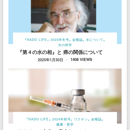
『HADO LIFE』2025年冬号
会報誌
水について
水の科学
『第４の水の相』と 癌の関係について
1408 VIEWS
2025年1月30日
『HADO LIFE』2024年秋号
ワクチン
会報誌
健康・医学