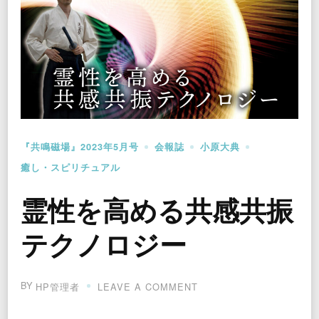
『共鳴磁場』2023年5月号
会報誌
小原大典
癒し・スピリチュアル
霊性を高める共感共振
テクノロジー
BY
ON
HP管理者
LEAVE A COMMENT
霊
性