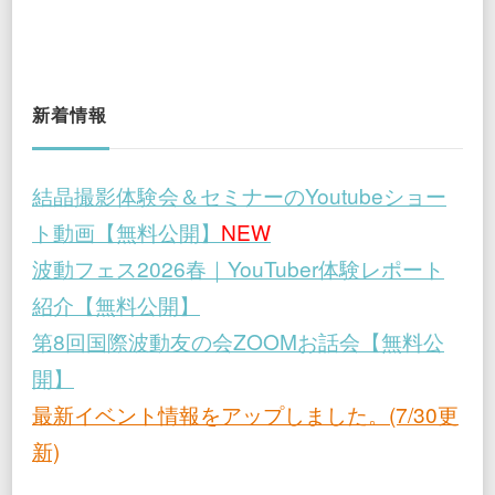
新着情報
結晶撮影体験会＆セミナーのYoutubeショー
ト動画【無料公開】
NEW
波動フェス2026春｜YouTuber体験レポート
紹介【無料公開】
第8回国際波動友の会ZOOMお話会【無料公
開】
最新イベント情報をアップしました。(7/30更
新)