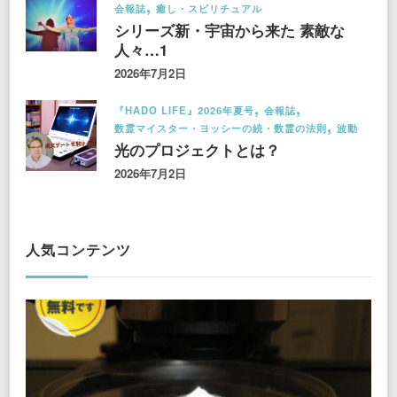
会報誌
癒し・スピリチュアル
シリーズ新・宇宙から来た 素敵な
人々…1
2026年7月2日
『HADO LIFE』2026年夏号
会報誌
数霊マイスター・ヨッシーの続・数霊の法則
波動
光のプロジェクトとは？
2026年7月2日
人気コンテンツ