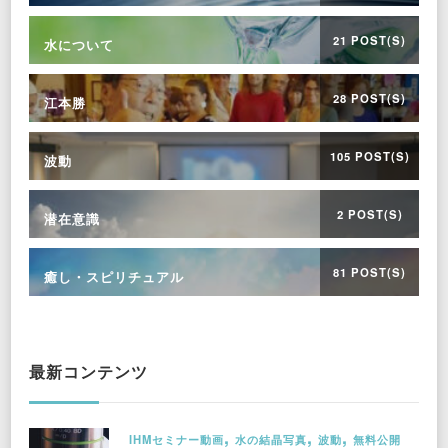
21 POST(S)
水について
28 POST(S)
江本勝
105 POST(S)
波動
2 POST(S)
潜在意識
81 POST(S)
癒し・スピリチュアル
最新コンテンツ
IHMセミナー動画
水の結晶写真
波動
無料公開