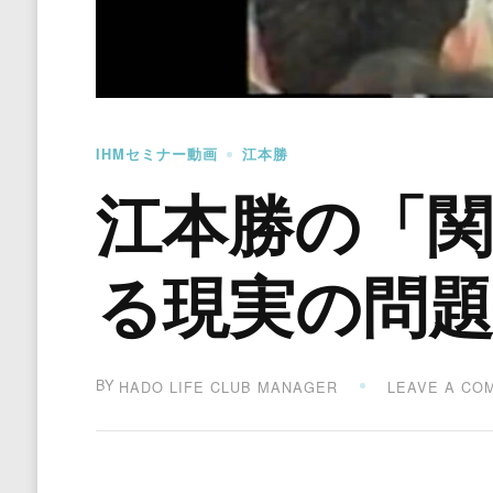
IHMセミナー動画
江本勝
江本勝の「関
る現実の問
BY
HADO LIFE CLUB MANAGER
LEAVE A CO