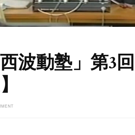
西波動塾」第3
題】
ON
MMENT
江
本
勝
の
「関