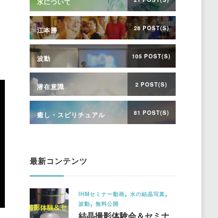
水について
28 POST(S)
江本勝
105 POST(S)
波動
2 POST(S)
潜在意識
81 POST(S)
癒し・スピリチュアル
最新コンテンツ
IHMセミナー動画
水の結晶写真
波動
無料公開
結晶撮影体験会＆セミナ