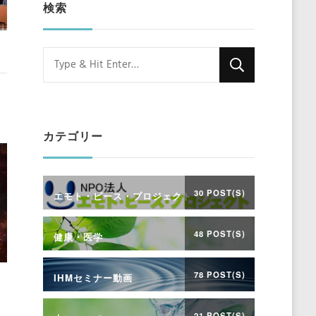
検索
Looking
for
Something?
カテゴリー
30 POST(S)
エモト・ピース・プロジェクト
48 POST(S)
健康・医学
78 POST(S)
IHMセミナー動画
21 POST(S)