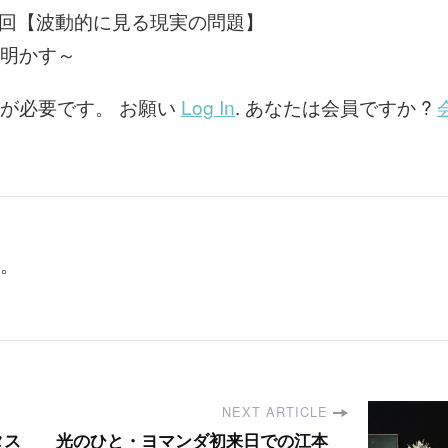
3回【波動的に見る現実の問題】
西
波
明かす～
動
塾」
第
が必要です。 お願い
Log In
. あなたは会員ですか ?
3
回
【波
動
的
に
見
る
。
現
実
の
問
題】
NEXT ARTICLE
タス
光のひと・ヨマンダ初来日での江本