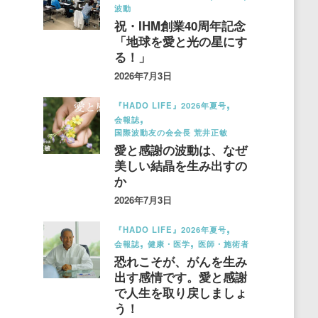
波動
祝・IHM創業40周年記念
「地球を愛と光の星にす
る！」
2026年7月3日
『HADO LIFE』2026年夏号
会報誌
国際波動友の会会長 荒井正敏
愛と感謝の波動は、なぜ
美しい結晶を生み出すの
か
2026年7月3日
『HADO LIFE』2026年夏号
会報誌
健康・医学
医師・施術者
恐れこそが、がんを生み
出す感情です。愛と感謝
で人生を取り戻しましょ
う！