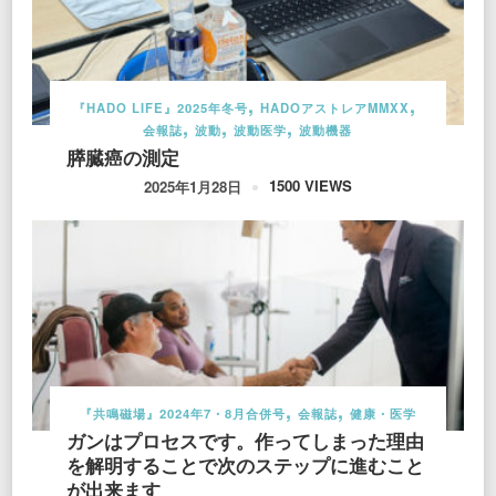
『HADO LIFE』2025年冬号
HADOアストレアMMXX
会報誌
波動
波動医学
波動機器
膵臓癌の測定
1500 VIEWS
2025年1月28日
『共鳴磁場』2024年7・8月合併号
会報誌
健康・医学
ガンはプロセスです。作ってしまった理由
を解明することで次のステップに進むこと
が出来ます