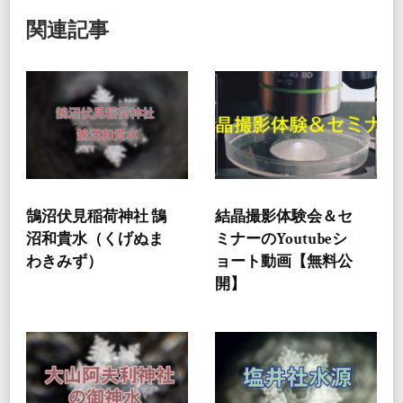
関連記事
鵠沼伏見稲荷神社 鵠
結晶撮影体験会＆セ
沼和貴水（くげぬま
ミナーのYoutubeシ
わきみず）
ョート動画【無料公
開】