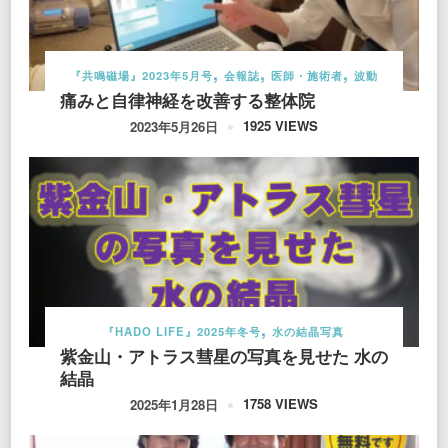
『共鳴磁場』2023年5月号
会報誌
医師・施術者
波動
痛みと自律神経を改善する整体院
1925 VIEWS
2023年5月26日
『HADO LIFE』2025年冬号
水の結晶写真
紫金山・アトラス彗星の写真を見せた 水の
結晶
1758 VIEWS
2025年1月28日