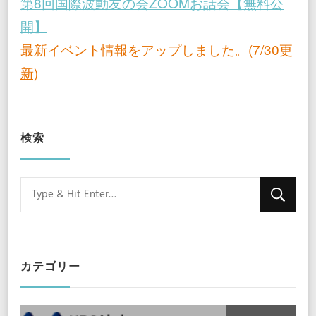
第8回国際波動友の会ZOOMお話会【無料公
開】
最新イベント情報をアップしました。(7/30更
新)
検索
Looking
for
Something?
カテゴリー