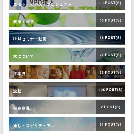
30 POST(S)
エモト・ピース・プロジェクト
48 POST(S)
健康・医学
78 POST(S)
IHMセミナー動画
21 POST(S)
水について
28 POST(S)
江本勝
105 POST(S)
波動
2 POST(S)
潜在意識
81 POST(S)
癒し・スピリチュアル