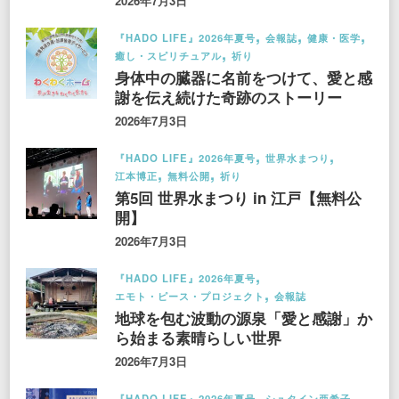
2026年7月3日
『HADO LIFE』2026年夏号
会報誌
健康・医学
癒し・スピリチュアル
祈り
身体中の臓器に名前をつけて、愛と感
謝を伝え続けた奇跡のストーリー
2026年7月3日
『HADO LIFE』2026年夏号
世界水まつり
江本博正
無料公開
祈り
第5回 世界水まつり in 江戸【無料公
開】
2026年7月3日
『HADO LIFE』2026年夏号
エモト・ピース・プロジェクト
会報誌
地球を包む波動の源泉「愛と感謝」か
ら始まる素晴らしい世界
2026年7月3日
『HADO LIFE』2026年夏号
シュタイン亜希子