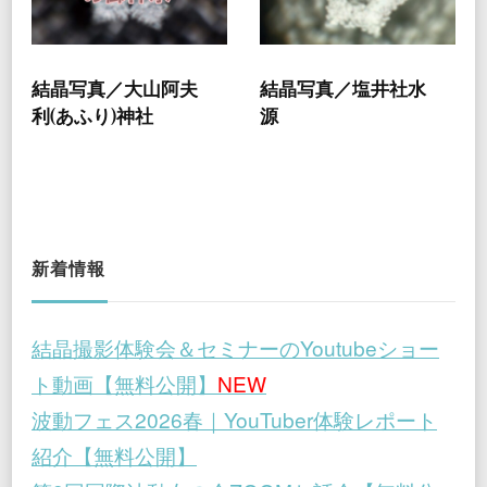
結晶写真／大山阿夫
結晶写真／塩井社水
利(あふり)神社
源
新着情報
結晶撮影体験会＆セミナーのYoutubeショー
ト動画【無料公開】
NEW
波動フェス2026春｜YouTuber体験レポート
紹介【無料公開】