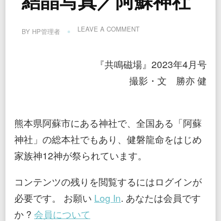
結晶写真／阿蘇神社
ON
LEAVE A COMMENT
BY
HP管理者
結
晶
写
『共鳴磁場』2023年4月号
真
／
撮影・文 勝亦 健
阿
蘇
神
社
熊本県阿蘇市にある神社で、全国ある「阿蘇
神社」の総本社でもあり、健磐龍命をはじめ
家族神12神が祭られています。
コンテンツの残りを閲覧するにはログインが
必要です。 お願い
Log In
. あなたは会員です
か ?
会員について