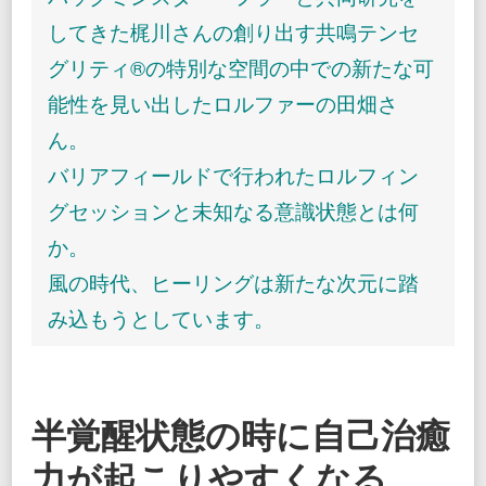
覚
醒
してきた梶川さんの創り出す共鳴テンセ
す
グリティ®の特別な空間の中での新たな可
る
静
能性を見い出したロルファーの田畑さ
と
動
ん。
の
フ
バリアフィールドで行われたロルフィン
ィ
グセッションと未知なる意識状態とは何
ー
ル
か。
ド
風の時代、ヒーリングは新たな次元に踏
み込もうとしています。
半覚醒状態の時に自己治癒
力が起こりやすくなる