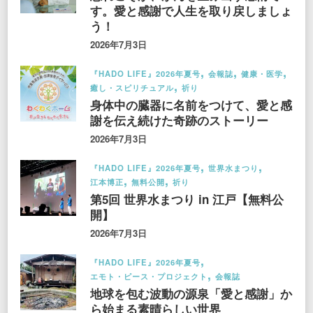
す。愛と感謝で人生を取り戻しましょ
う！
2026年7月3日
『HADO LIFE』2026年夏号
会報誌
健康・医学
癒し・スピリチュアル
祈り
身体中の臓器に名前をつけて、愛と感
謝を伝え続けた奇跡のストーリー
2026年7月3日
『HADO LIFE』2026年夏号
世界水まつり
江本博正
無料公開
祈り
第5回 世界水まつり in 江戸【無料公
開】
2026年7月3日
『HADO LIFE』2026年夏号
エモト・ピース・プロジェクト
会報誌
地球を包む波動の源泉「愛と感謝」か
ら始まる素晴らしい世界