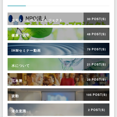
30 POST(S)
エモト・ピース・プロジェクト
48 POST(S)
健康・医学
78 POST(S)
IHMセミナー動画
21 POST(S)
水について
28 POST(S)
江本勝
105 POST(S)
波動
2 POST(S)
潜在意識