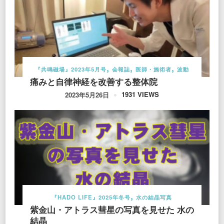
『共鳴磁場』2023年5月号
会報誌
医師・施術者
波動
痛みと自律神経を改善する整体院
1931 VIEWS
2023年5月26日
『HADO LIFE』2025年冬号
水の結晶写真
紫金山・アトラス彗星の写真を見せた 水の
結晶