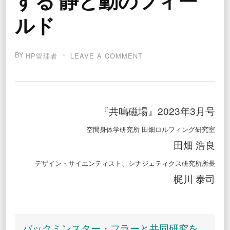
する 静と動のフィー
ルド
BY
ON
HP管理者
LEAVE A COMMENT
テ
ン
セ
グ
リ
『共鳴磁場』2023年3月号
テ
ィ
空間身体学研究所 田畑ロルフィング研究室
と
ロ
田畑 浩良
ル
フ
デザイン・サイエンティスト、シナジェティクス研究所所長
ィ
梶川 泰司
ン
グ
の
融
合,
バックミンスター・フラーと共同研究を