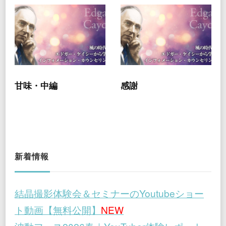
甘味・中編
感謝
新着情報
結晶撮影体験会＆セミナーのYoutubeショー
ト動画【無料公開】
NEW