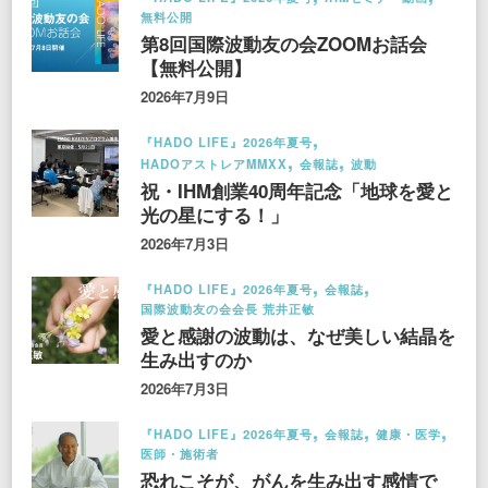
無料公開
第8回国際波動友の会ZOOMお話会
【無料公開】
2026年7月9日
『HADO LIFE』2026年夏号
HADOアストレアMMXX
会報誌
波動
祝・IHM創業40周年記念「地球を愛と
光の星にする！」
2026年7月3日
『HADO LIFE』2026年夏号
会報誌
国際波動友の会会長 荒井正敏
愛と感謝の波動は、なぜ美しい結晶を
生み出すのか
2026年7月3日
『HADO LIFE』2026年夏号
会報誌
健康・医学
医師・施術者
恐れこそが、がんを生み出す感情で