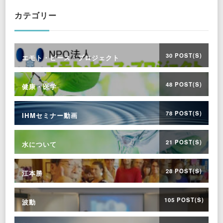
カテゴリー
30 POST(S)
エモト・ピース・プロジェクト
48 POST(S)
健康・医学
78 POST(S)
IHMセミナー動画
21 POST(S)
水について
28 POST(S)
江本勝
105 POST(S)
波動