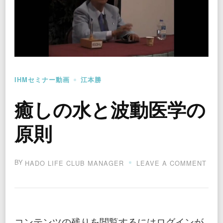
IHMセミナー動画
江本勝
癒しの水と波動医学の
原則
BY
ON
HADO LIFE CLUB MANAGER
LEAVE A COMMENT
癒
し
の
水
と
コンテンツの残りを閲覧するにはログインが
波