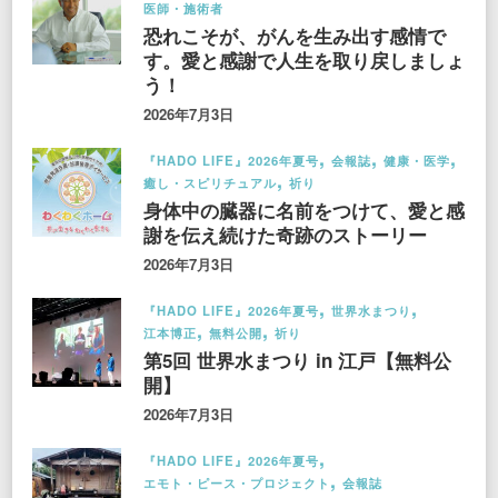
医師・施術者
恐れこそが、がんを生み出す感情で
す。愛と感謝で人生を取り戻しましょ
う！
2026年7月3日
『HADO LIFE』2026年夏号
会報誌
健康・医学
癒し・スピリチュアル
祈り
身体中の臓器に名前をつけて、愛と感
謝を伝え続けた奇跡のストーリー
2026年7月3日
『HADO LIFE』2026年夏号
世界水まつり
江本博正
無料公開
祈り
第5回 世界水まつり in 江戸【無料公
開】
2026年7月3日
『HADO LIFE』2026年夏号
エモト・ピース・プロジェクト
会報誌