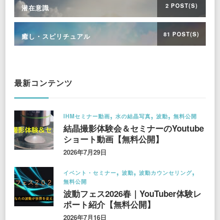
2 POST(S)
潜在意識
81 POST(S)
癒し・スピリチュアル
最新コンテンツ
IHMセミナー動画
水の結晶写真
波動
無料公開
結晶撮影体験会＆セミナーのYoutube
ショート動画【無料公開】
2026年7月29日
イベント・セミナー
波動
波動カウンセリング
無料公開
波動フェス2026春｜YouTuber体験レ
ポート紹介【無料公開】
2026年7月16日