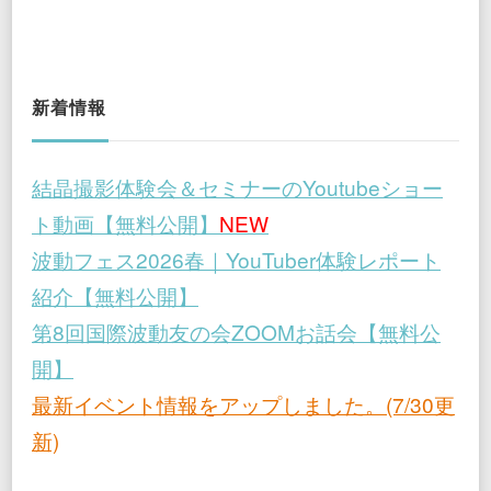
新着情報
結晶撮影体験会＆セミナーのYoutubeショー
ト動画【無料公開】
NEW
波動フェス2026春｜YouTuber体験レポート
紹介【無料公開】
第8回国際波動友の会ZOOMお話会【無料公
開】
最新イベント情報をアップしました。(7/30更
新)