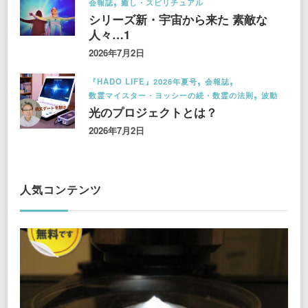
会報誌
癒し・スピリチュアル
シリーズ新・宇宙から来た 素敵な
人々…1
2026年7月2日
『HADO LIFE』2026年夏号
会報誌
数霊マイスター・ヨッシーの続・数霊の法則
波動
光のプロジェクトとは？
2026年7月2日
人気コンテンツ