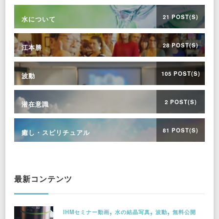
21 POST(S)
水について
28 POST(S)
江本勝
105 POST(S)
波動
2 POST(S)
潜在意識
81 POST(S)
癒し・スピリチュアル
最新コンテンツ
IHMセミナー動画
水の結晶写真
波動
無料公開