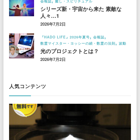
会報誌
癒し・スピリチュアル
シリーズ新・宇宙から来た 素敵な
人々…1
2026年7月2日
『HADO LIFE』2026年夏号
会報誌
数霊マイスター・ヨッシーの続・数霊の法則
波動
光のプロジェクトとは？
2026年7月2日
人気コンテンツ