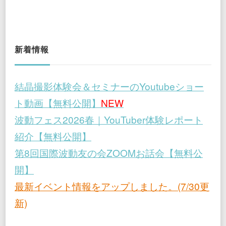
新着情報
結晶撮影体験会＆セミナーのYoutubeショー
ト動画【無料公開】
NEW
波動フェス2026春｜YouTuber体験レポート
紹介【無料公開】
第8回国際波動友の会ZOOMお話会【無料公
開】
最新イベント情報をアップしました。(7/30更
新)