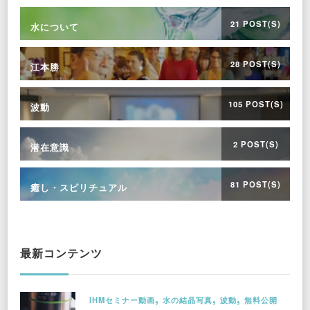
21 POST(S)
水について
28 POST(S)
江本勝
105 POST(S)
波動
2 POST(S)
潜在意識
81 POST(S)
癒し・スピリチュアル
最新コンテンツ
IHMセミナー動画
水の結晶写真
波動
無料公開