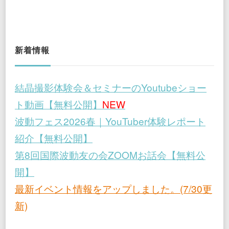
新着情報
結晶撮影体験会＆セミナーのYoutubeショー
ト動画【無料公開】
NEW
波動フェス2026春｜YouTuber体験レポート
紹介【無料公開】
第8回国際波動友の会ZOOMお話会【無料公
開】
最新イベント情報をアップしました。(7/30更
新)