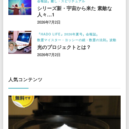
会報誌
癒し・スピリチュアル
シリーズ新・宇宙から来た 素敵な
人々…1
2026年7月2日
『HADO LIFE』2026年夏号
会報誌
数霊マイスター・ヨッシーの続・数霊の法則
波動
光のプロジェクトとは？
2026年7月2日
人気コンテンツ