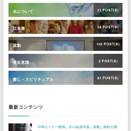
21 POST(S)
水について
28 POST(S)
江本勝
105 POST(S)
波動
2 POST(S)
潜在意識
81 POST(S)
癒し・スピリチュアル
最新コンテンツ
IHMセミナー動画
水の結晶写真
波動
無料公開