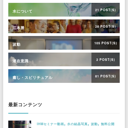
21 POST(S)
水について
28 POST(S)
江本勝
105 POST(S)
波動
2 POST(S)
潜在意識
81 POST(S)
癒し・スピリチュアル
最新コンテンツ
IHMセミナー動画
水の結晶写真
波動
無料公開