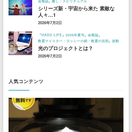
会報誌
癒し・スピリチュアル
シリーズ新・宇宙から来た 素敵な
人々…1
2026年7月2日
『HADO LIFE』2026年夏号
会報誌
数霊マイスター・ヨッシーの続・数霊の法則
波動
光のプロジェクトとは？
2026年7月2日
人気コンテンツ