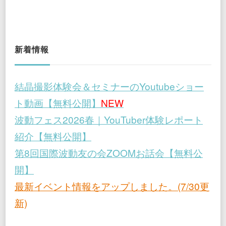
新着情報
結晶撮影体験会＆セミナーのYoutubeショー
ト動画【無料公開】
NEW
波動フェス2026春｜YouTuber体験レポート
紹介【無料公開】
第8回国際波動友の会ZOOMお話会【無料公
開】
最新イベント情報をアップしました。(7/30更
新)