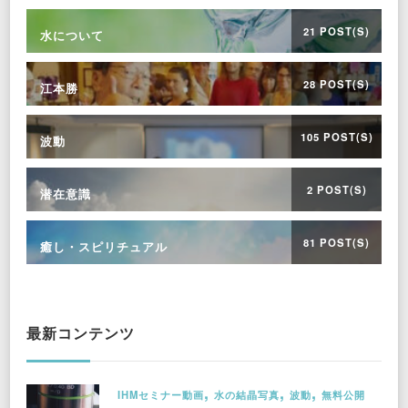
21 POST(S)
水について
28 POST(S)
江本勝
105 POST(S)
波動
2 POST(S)
潜在意識
81 POST(S)
癒し・スピリチュアル
最新コンテンツ
IHMセミナー動画
水の結晶写真
波動
無料公開