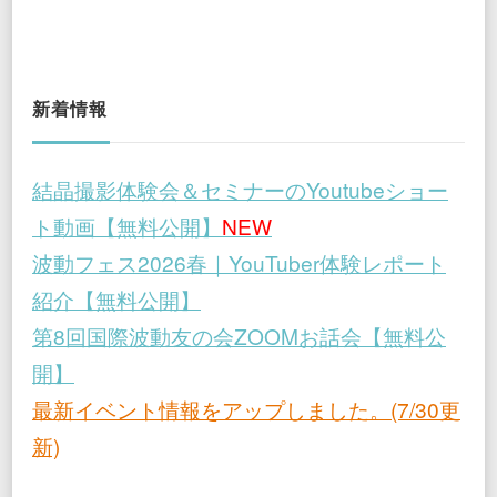
新着情報
結晶撮影体験会＆セミナーのYoutubeショー
ト動画【無料公開】
NEW
波動フェス2026春｜YouTuber体験レポート
紹介【無料公開】
第8回国際波動友の会ZOOMお話会【無料公
開】
最新イベント情報をアップしました。(7/30更
新)