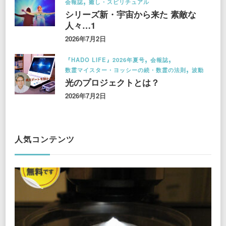
会報誌
癒し・スピリチュアル
シリーズ新・宇宙から来た 素敵な
人々…1
2026年7月2日
『HADO LIFE』2026年夏号
会報誌
数霊マイスター・ヨッシーの続・数霊の法則
波動
光のプロジェクトとは？
2026年7月2日
人気コンテンツ