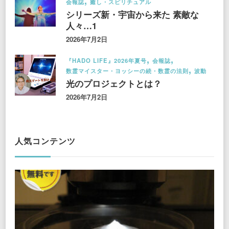
会報誌
癒し・スピリチュアル
シリーズ新・宇宙から来た 素敵な
人々…1
2026年7月2日
『HADO LIFE』2026年夏号
会報誌
数霊マイスター・ヨッシーの続・数霊の法則
波動
光のプロジェクトとは？
2026年7月2日
人気コンテンツ