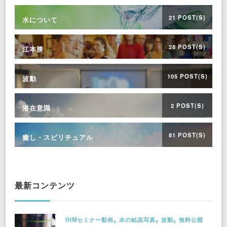
21 POST(S)
水について
28 POST(S)
江本勝
105 POST(S)
波動
2 POST(S)
潜在意識
81 POST(S)
癒し・スピリチュアル
最新コンテンツ
IHMセミナー動画
水の結晶写真
波動
無料公開