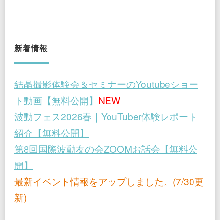
新着情報
結晶撮影体験会＆セミナーのYoutubeショー
ト動画【無料公開】
NEW
波動フェス2026春｜YouTuber体験レポート
紹介【無料公開】
第8回国際波動友の会ZOOMお話会【無料公
開】
最新イベント情報をアップしました。(7/30更
新)