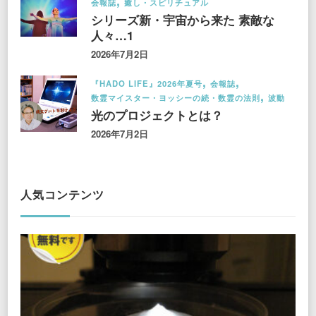
会報誌
癒し・スピリチュアル
シリーズ新・宇宙から来た 素敵な
人々…1
2026年7月2日
『HADO LIFE』2026年夏号
会報誌
数霊マイスター・ヨッシーの続・数霊の法則
波動
光のプロジェクトとは？
2026年7月2日
人気コンテンツ