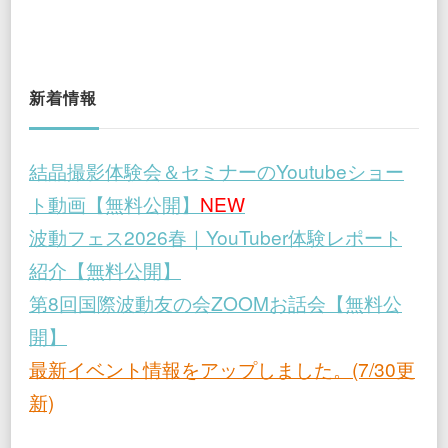
新着情報
結晶撮影体験会＆セミナーのYoutubeショー
ト動画【無料公開】
NEW
波動フェス2026春｜YouTuber体験レポート
紹介【無料公開】
第8回国際波動友の会ZOOMお話会【無料公
開】
最新イベント情報をアップしました。(7/30更
新)