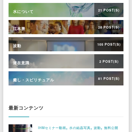
21 POST(S)
水について
28 POST(S)
江本勝
105 POST(S)
波動
2 POST(S)
潜在意識
81 POST(S)
癒し・スピリチュアル
最新コンテンツ
IHMセミナー動画
水の結晶写真
波動
無料公開